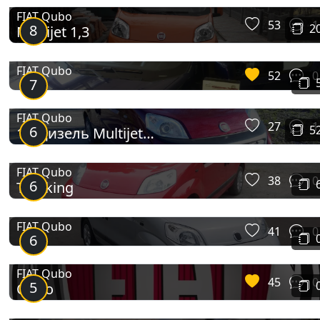
FIAT Qubo
53
1
8
2
Multijet 1,3
FIAT Qubo
52
0
7
FIAT Qubo
27
1
6
5
1,3 дизель Multijet
(перенесенний)
FIAT Qubo
38
0
6
Trekking
FIAT Qubo
41
0
6
FIAT Qubo
45
0
5
Qubo