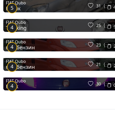
FIAT Qubo
31
0
5
Кубик
FIAT Qubo
25
0
4
Trekking
FIAT Qubo
23
0
4
газ+бензин
FIAT Qubo
21
0
4
газ+бензин
FIAT Qubo
30
0
4
Fiatik