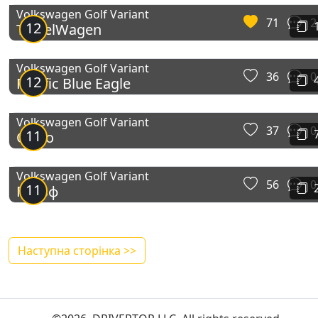
Volkswagen Golf Variant
71
2
12
TravelWagen
Volkswagen Golf Variant
36
0
12
Pacific Blue Eagle
Volkswagen Golf Variant
37
0
11
Сірко
Volkswagen Golf Variant
56
0
11
Гольф
Наступна сторінка >>