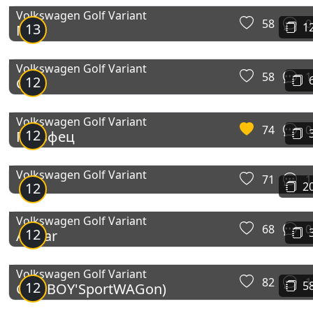
Volkswagen Golf Variant
58
0
13
1
MK4
Volkswagen Golf Variant
58
1
12
Golf
Volkswagen Golf Variant
74
0
12
Гольфец
Volkswagen Golf Variant
71
1
12
2
Volkswagen Golf Variant
68
0
12
Allstar
Volkswagen Golf Variant
82
1
12
5
GoluBOY'SportWAGon)