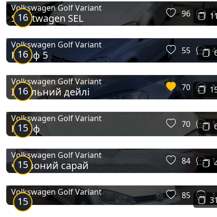
Volkswagen Golf Variant
96
0
16
1
Sportwagen SEL
Volkswagen Golf Variant
55
4
16
Гольф 5
Volkswagen Golf Variant
70
1
16
1
Ідеальний дейлі
Volkswagen Golf Variant
70
1
15
Гольф
Volkswagen Golf Variant
84
1
15
червоний сарай
Volkswagen Golf Variant
85
1
15
3