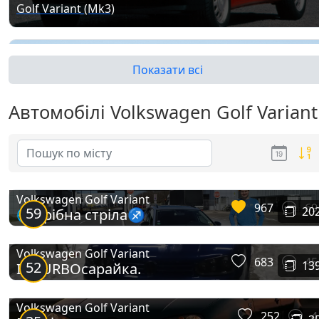
Golf Variant (Mk3)
Показати всі
Автомобілі Volkswagen Golf Variant
Golf Variant (Mk4)
Volkswagen Golf Variant
967
69
59
20
🌐Срібна стріла♐
Volkswagen Golf Variant
683
45
52
13
IV TURBOсарайка.
Volkswagen Golf Variant
252
4