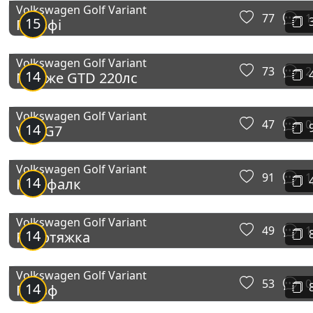
Volkswagen Golf Variant
77
1
15
Гольфі
Volkswagen Golf Variant
73
2
14
Майже GTD 220лс
Volkswagen Golf Variant
47
0
14
VW_G7
Volkswagen Golf Variant
91
1
14
Катафалк
Volkswagen Golf Variant
49
1
14
Роботяжка
Volkswagen Golf Variant
53
0
14
Гольф