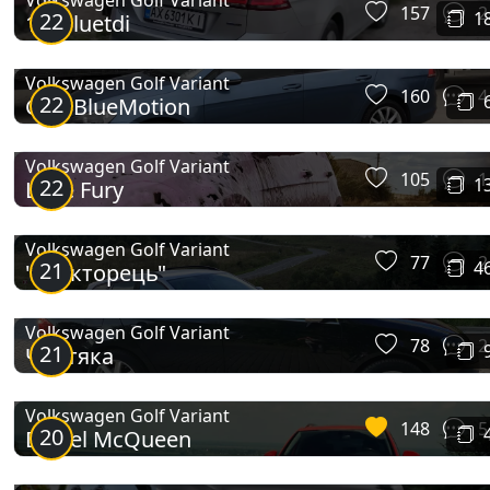
Volkswagen Golf Variant
157
2
22
1
1.6 bluetdi
Volkswagen Golf Variant
160
4
22
Golf BlueMotion
Volkswagen Golf Variant
105
1
22
1
Little Fury
Volkswagen Golf Variant
77
2
21
4
"Тракторець"
Volkswagen Golf Variant
78
2
21
Чортяка
Volkswagen Golf Variant
148
5
20
Diesel McQueen