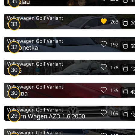
35
3
Perlblau
Golf Variant (Mk5)
Volkswagen Golf Variant
263
0
33
2
VW
Volkswagen Golf Variant
192
2
32
5
VAGonetka
Volkswagen Golf Variant
178
0
30
1
7VAG
Golf Variant (Mk6)
Volkswagen Golf Variant
135
3
30
4
Халява
Volkswagen Golf Variant
169
7
29
1
Silbern Wagen AZD 1.6 2000
Volkswagen Golf Variant