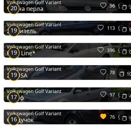
Volkswagen Golf Variant
96
4
20
Чорна перла
Volkswagen Golf Variant
113
1
19
2.0 дизель
Volkswagen Golf Variant
396
4
19
High Line*
Volkswagen Golf Variant
78
1
19
1
2,5 USA
Volkswagen Golf Variant
97
0
17
Гольф
Volkswagen Golf Variant
76
0
16
Сундучок