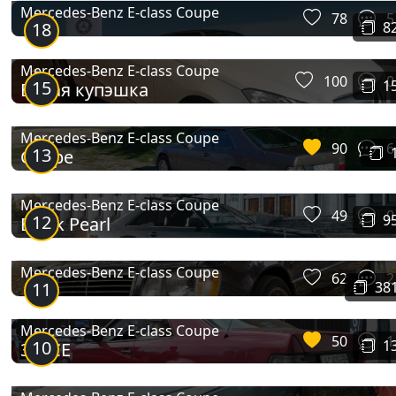
Mercedes-Benz E-class Coupe
78
5
E-class Coupe (C207)
18
8
Mercedes-Benz E-class Coupe
100
0
15
1
Белая купэшка
Mercedes-Benz E-class Coupe
90
6
13
Coupe
Mercedes-Benz E-class Coupe
49
0
12
9
Black Pearl
E-class Coupe (C238)
Mercedes-Benz E-class Coupe
62
2
11
38
Mercedes-Benz E-class Coupe
50
1
10
1
300CE