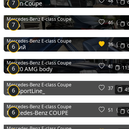
48
0
7
Green-Coupe
Mercedes-Benz E-class Coupe
46
0
7
Його
Mercedes-Benz E-class Coupe
36
1
6
Малий
Mercedes-Benz E-class Coupe
43
0
6
11
CE320 AMG body
Mercedes-Benz E-class Coupe
37
0
6
4
3.2_SportLine_
Mercedes-Benz E-class Coupe
51
0
6
Mercedes-Benz COUPE
Mercedes-Benz E-class Coupe