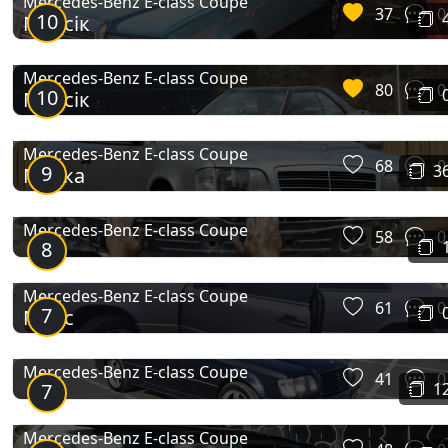
Mercedes-Benz E-class Coupe
37
0
10
Марсік
Mercedes-Benz E-class Coupe
80
0
10
Мерсік
Mercedes-Benz E-class Coupe
68
0
9
3
Мурка
Mercedes-Benz E-class Coupe
58
0
8
Mercedes-Benz E-class Coupe
61
0
7
Мерс
Mercedes-Benz E-class Coupe
41
0
7
1
Mercedes-Benz E-class Coupe