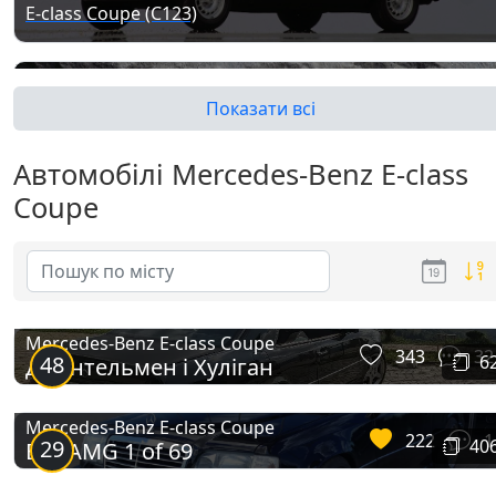
E-class Coupe (C123)
Показати всі
Автомобілі Mercedes-Benz E-class
Coupe
E-class Coupe (C124)
Mercedes-Benz E-class Coupe
343
32
48
6
Джентельмен і Хуліган
Mercedes-Benz E-class Coupe
222
1
29
40
E36 AMG 1 of 69