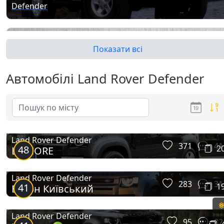
Defender
Показати всі
Автомобілі Land Rover Defender
Defender (L663)
Land Rover Defender
371
41
48
2
LINCORE
Land Rover Defender
283
31
41
1
Батон Київський
Land Rover Defender
95
82