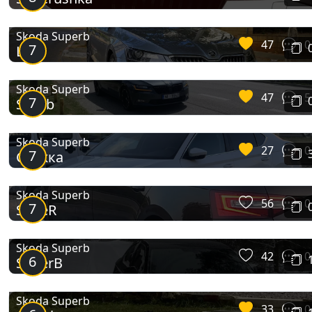
Skoda Superb
47
0
7
L&K
Skoda Superb
47
5
7
Suprb
Skoda Superb
27
0
7
Сніжка
Skoda Superb
56
0
7
SupeR
Skoda Superb
42
0
6
SuperB
Skoda Superb
33
0