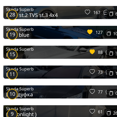
Skoda Superb
167
15
28
Revo st.2 TVS st.3 4x4
Skoda Superb
127
2
19
1
Race blue
Skoda Superb
88
3
15
Куля
Skoda Superb
73
1
11
L&K
Skoda Superb
77
0
10
Шкодуфка
Skoda Superb
61
0
9
2
( Moonlight )