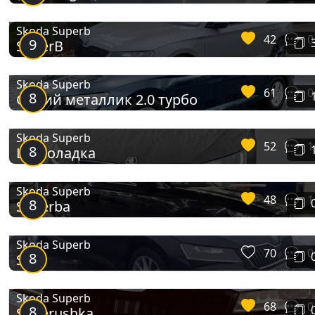
Skoda Superb
42
0
9
SuperB
Skoda Superb
61
0
8
Синий металлик 2.0 турбо
Skoda Superb
52
1
8
Шоколадка
Skoda Superb
48
1
8
Superba
Skoda Superb
70
0
8
Sim
Skoda Superb
68
0
8
Superushka