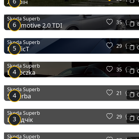
6
Лаврін
Skoda Superb
35
0
6
Locomotive 2.0 TDI
Skoda Superb
29
0
5
PacificT
Skoda Superb
35
0
4
Lastoczka
Skoda Superb
21
2
4
Superba
Skoda Superb
29
0
3
Шкодчік
Skoda Superb