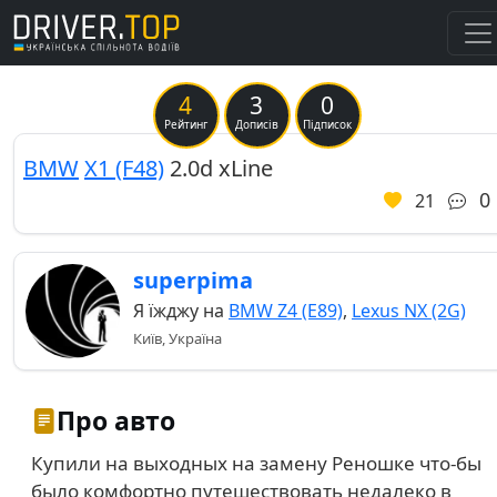
4
3
0
Рейтинг
Дописів
Підписок
BMW
X1 (F48)
2.0d xLine
0
21
superpima
Я їжджу на
BMW Z4 (E89)
,
Lexus NX (2G)
Київ, Україна
Про авто
Купили на выходных на замену Реношке что-бы
было комфортно путешествовать недалеко в