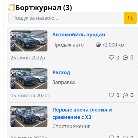
Бортжурнал (3)
Автомобиль продан
Продаж авто
72,000 км.
0
0
25 січня 2022р.
Расход
Заправка
0
0
05 жовтня 2020р.
Первые впечатления и
сравнение с X3
Спостереження
0