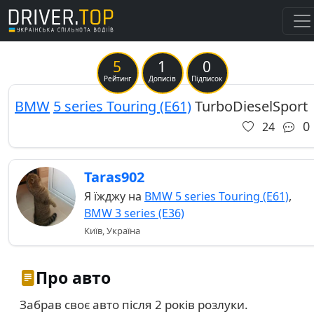
5
1
0
Previous
Ne
Рейтинг
Дописів
Підписок
BMW
5 series Touring (E61)
TurboDieselSport
0
24
Taras902
Я їжджу на
BMW 5 series Touring (E61)
,
BMW 3 series (E36)
Київ, Україна
Про авто
Забрав своє авто після 2 років розлуки.