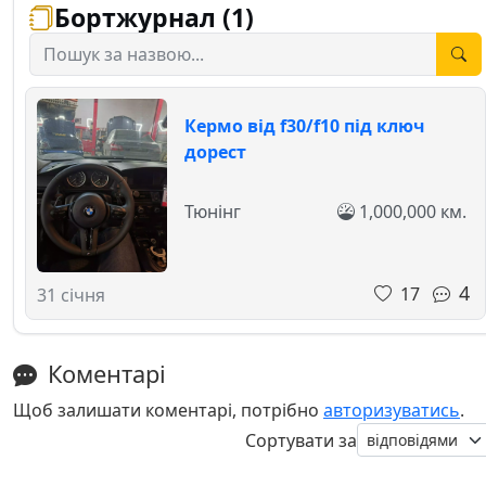
Бортжурнал (1)
Кермо від f30/f10 під ключ
дорест
Тюнінг
1,000,000 км.
4
17
31 січня
Коментарі
Щоб залишати коментарі, потрібно
авторизуватись
.
Сортувати за