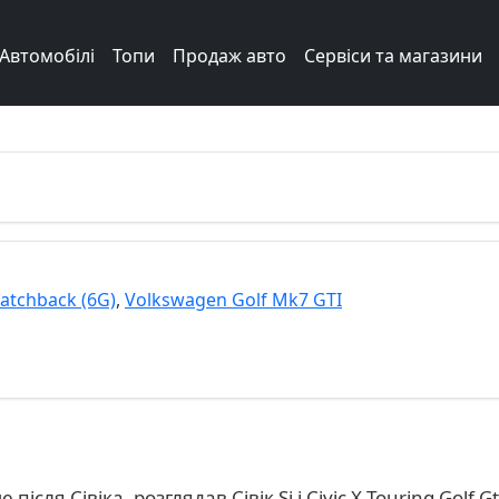
Автомобілі
Топи
Продаж авто
Сервіси та магазини
atchback (6G)
,
Volkswagen Golf Mk7 GTI
сля Сівіка ,розглядав Сівік Si і Civic X Touring,Golf Gti