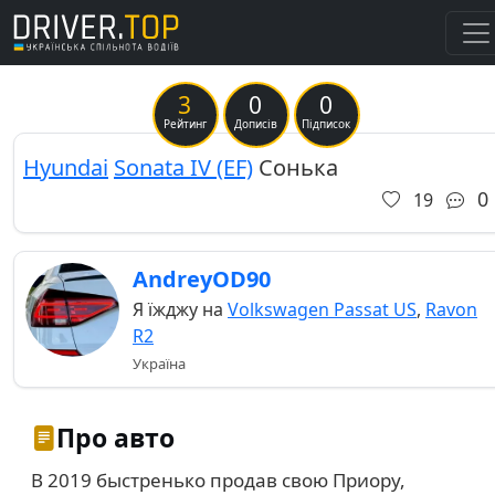
3
0
0
Previous
Ne
Рейтинг
Дописів
Підписок
Hyundai
Sonata IV (EF)
Сонька
0
19
AndreyOD90
Я їжджу на
Volkswagen Passat US
,
Ravon
R2
Україна
Про авто
В 2019 быстренько продав свою Приору,