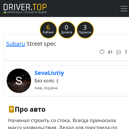
6
0
3
Previous
Ne
Рейтинг
Дописів
Підписок
Subaru
Street spec
1
41
SevaLiutiy
Без коліс :(
Київ, Україна
Про авто
Начинал строить со стока. Всегда приносила
массу удовольствия. Делал для прострела по