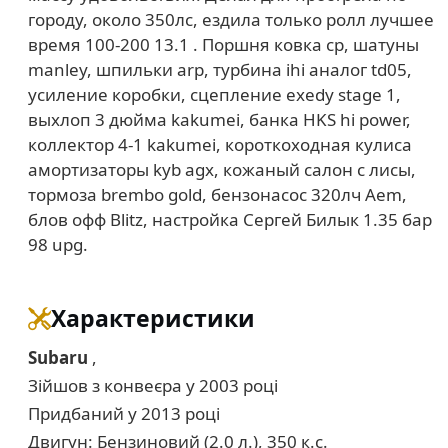
городу, около 350лс, ездила только ролл лучшее
время 100-200 13.1 . Поршня ковка cp, шатуны
manley, шпильки arp, турбина ihi аналог td05,
усиление коробки, сцепление exedy stage 1,
выхлоп 3 дюйма kakumei, банка HKS hi power,
коллектор 4-1 kakumei, короткоходная кулиса
амортизаторы kyb agx, кожаный салон с лисы,
тормоза brembo gold, бензонасос 320лч Aem,
блов офф Blitz, настройка Сергей Билык 1.35 бар
98 upg.
Характеристики
Subaru
,
Зійшов з конвеєра у 2003 році
Придбаний у 2013 році
Двигун: Бензиновий (2.0 л.), 350 к.с.