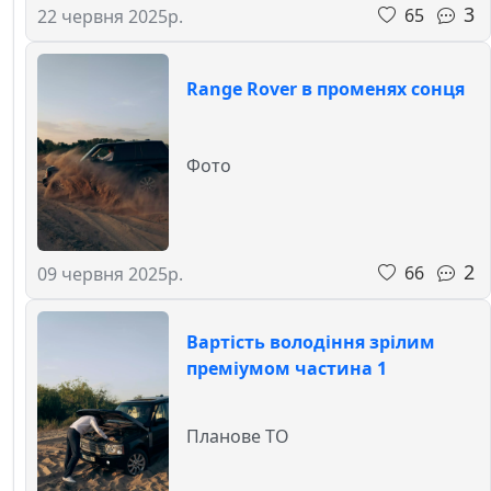
3
65
22 червня 2025р.
Range Rover в променях сонця
Фото
2
66
09 червня 2025р.
Вартість володіння зрілим
преміумом частина 1
Планове ТО