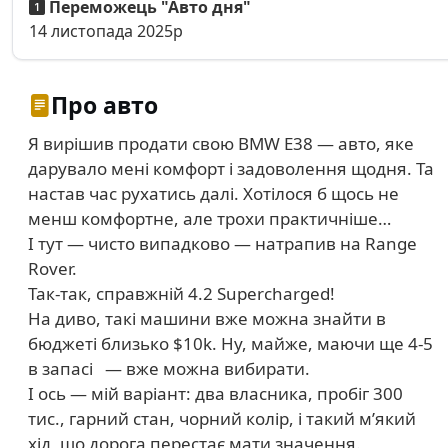
Переможець "Авто дня"
14 листопада 2025р
Про авто
Я вирішив продати свою BMW E38 — авто, яке
дарувало мені комфорт і задоволення щодня. Та
настав час рухатись далі. Хотілося б щось не
менш комфортне, але трохи практичніше…
І тут — чисто випадково — натрапив на Range
Rover.
Так-так, справжній 4.2 Supercharged!
На диво, такі машини вже можна знайти в
бюджеті близько $10k. Ну, майже, маючи ще 4-5
в запасі — вже можна вибирати.
І ось — мій варіант: два власника, пробіг 300
тис., гарний стан, чорний колір, і такий м’який
хід, що дорога перестає мати значення.