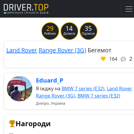
29
14
35
Previous
Ne
Рейтинг
Дописів
Підписок
Land Rover
Range Rover (3G)
Бегемот
2
164
Eduard_P
Я їжджу на
BMW 7 series (E32)
,
Land Rover
Range Rover (3G)
,
BMW 7 series (E32)
Дніпро, Україна
Нагороди