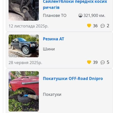
Сайлентблоки передніх косих
ричагів
Планове ТО
321,900 км.
2
36
12 листопада 2025р.
Резина АТ
Шини
5
39
28 червня 2025р.
Покатушки OFF-Road Dnipro
Покатухи