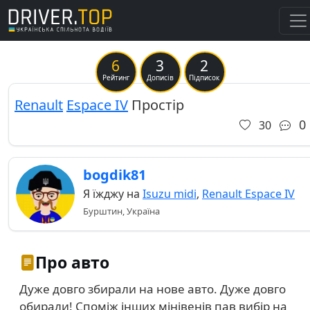
6
3
2
Рейтинг
Дописів
Підписок
Renault
Espace IV
Простір
0
30
bogdik81
Я їжджу на
Isuzu midi
,
Renault Espace IV
Бурштин, Україна
Про авто
Дуже довго збирали на нове авто. Дуже довго
обирали! Споміж інших мінівенів пав вибір на