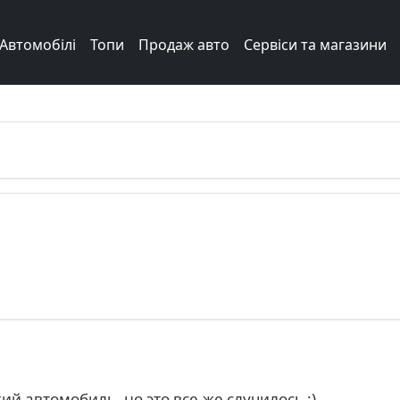
Автомобілі
Топи
Продаж авто
Сервіси та магазини
ий автомобиль, но это все-же случилось :)