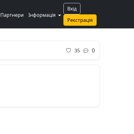
Вхід
Партнери
Інформація
Реєстрація
Next
0
35