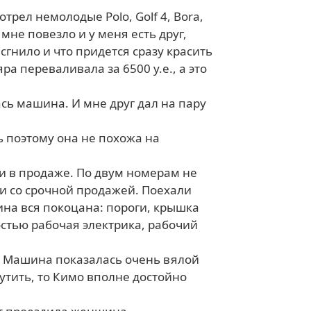
рел немолодые Polo, Golf 4, Bora,
 мне повезло и у меня есть друг,
гнило и что придется сразу красить
ра переваливала за 6500 у.е., а это
сь машина. И мне друг дал на пару
ь поэтому она не похожа на
и в продаже. По двум номерам не
зи со срочной продажей. Поехали
шина вся покоцана: пороги, крышка
остью рабочая электрика, рабочий
 Машина показалась очень вялой
рутить, то Кимо вполне достойно