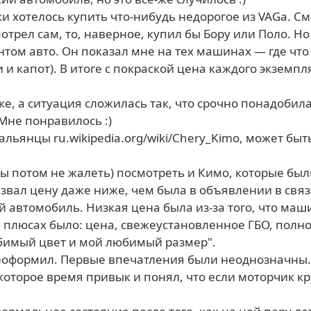
отелось купить что-нибудь недорогое из VAGа. Смот
мотрел сам, то, наверное, купил бы Бору или Поло. Но
ом авто. Он показал мне на тех машинах — где что с
 и капот). В итоге с покраской цена каждого экземпля
, а ситуация сложилась так, что срочно понадобила
 Мне понравилось :)
льянцы ru.wikipedia.org/wiki/Chery_Kimo, может быт
ы потом не жалеть) посмотреть и Кимо, которые был
азвал цену даже ниже, чем была в объявлении в свя
ой автомобиль. Низкая цена была из-за того, что ма
В плюсах было: цена, свежеустановленное ГБО, полн
бимый цвет и мой любимый размер".
еоформил. Первые впечатления были неоднозначны.
 некоторое время привык и понял, что если моторчик к