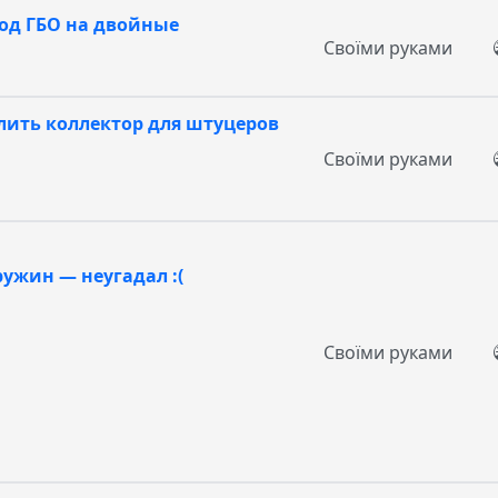
под ГБО на двойные
Своїми руками
лить коллектор для штуцеров
Своїми руками
ужин — неугадал :(
Своїми руками