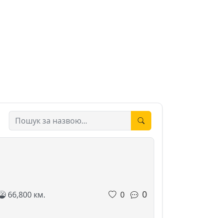
0
66,800 км.
0