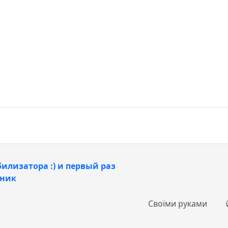
билизатора :) и первый раз
пник
Своїми руками