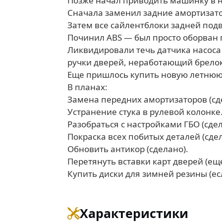
Позже начал приводить машинку в н
Сначала заменил задние амортизат
Затем все сайлентблоки задней подв
Починил ABS — был просто оборван 
Ликвидировали течь датчика насоса
ручки дверей, неработающий брелок 
Еще пришлось купить новую летнюю
В планах:
Замена передних амортизаторов (сд
Устранение стука в рулевой колонке
Разобраться с настройками ГБО (сдел
Покраска всех побитых деталей (сдел
Обновить антикор (сделано).
Перетянуть вставки карт дверей (еще
Купить диски для зимней резины (есл
Характеристики