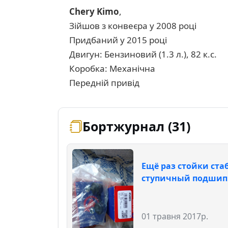
Chery Kimo
,
Зійшов з конвеєра у 2008 році
Придбаний у 2015 році
Двигун: Бензиновий (1.3 л.), 82 к.с.
Коробка: Механічна
Передній привід
Бортжурнал (31)
Ещё раз стойки ста
ступичный подши
01 травня 2017р.