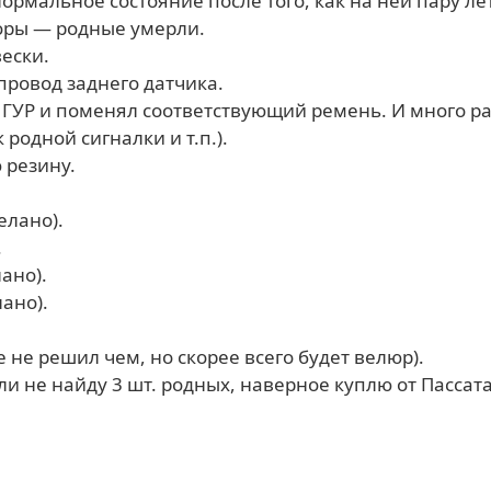
ормальное состояние после того, как на ней пару л
оры — родные умерли.
ески.
провод заднего датчика.
 ГУР и поменял соответствующий ремень. И много р
родной сигналки и т.п.).
 резину.
елано).
.
ано).
ано).
 не решил чем, но скорее всего будет велюр).
и не найду 3 шт. родных, наверное куплю от Пассата 