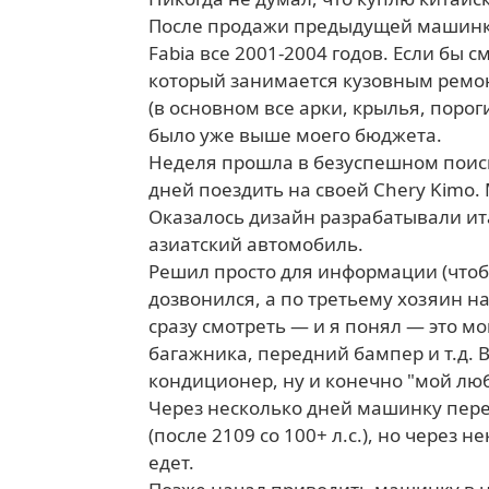
После продажи предыдущей машинки х
Fabia все 2001-2004 годов. Если бы с
который занимается кузовным ремонт
(в основном все арки, крылья, пороги
было уже выше моего бюджета.
Неделя прошла в безуспешном поиске
дней поездить на своей Chery Kimo.
Оказалось дизайн разрабатывали ита
азиатский автомобиль.
Решил просто для информации (чтоб
дозвонился, а по третьему хозяин н
сразу смотреть — и я понял — это м
багажника, передний бампер и т.д. 
кондиционер, ну и конечно "мой лю
Через несколько дней машинку пер
(после 2109 со 100+ л.с.), но через
едет.