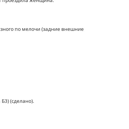
ет проездила женщина.
азного по мелочи (задние внешние
Б3) (сделано).