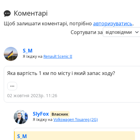
Коментарі
Щоб залишати коментарі, потрібно
авторизуватись
.
Сортувати за
S_M
Я їжджу на
Renault Scenic II
Яка вартість 1 км по місту і який запас ходу?
02 жовтня 2023р. 11:26
SlyFox
Власник
Я їжджу на
Volkswagen Touareg (2G)
S_M