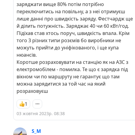
заряджати вище 80% потім потрібно
переключитись на повільну, а з неї отримуєш
лише данні про швидкість заряду. Фестчардж ще
й ділить потужність. Заряджає 40 чи 60 кВт/год.
Підїхав став хтось поруч, швидкість впала. Крім
того 3 різних типи розємів бо виробники не
можуть прийти до уніфікованого, і ще купа
нюансів.
Коротше розраховувати на станцію як на АЗС з
електромобілем - помилка. Те що є зарядка під
вікном чи по маршруту не гарантує що там
можна зарядитися за той час на який
розраховуєш
1
03 жовтня 2023р. 08:38
S_M