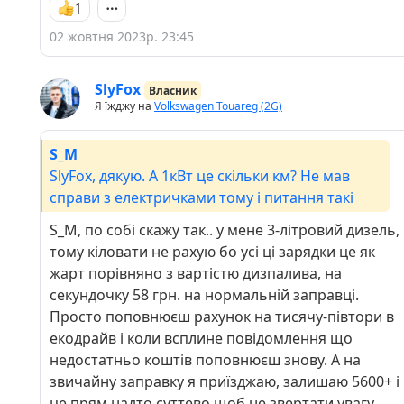
1
02 жовтня 2023р. 23:45
SlyFox
Власник
Я їжджу на
Volkswagen Touareg (2G)
S_M
SlyFox, дякую. А 1кВт це скільки км? Не мав
справи з електричками тому і питання такі
S_M, по собі скажу так.. у мене 3-літровий дизель,
тому кіловати не рахую бо усі ці зарядки це як
жарт порівняно з вартістю дизпалива, на
секундочку 58 грн. на нормальній заправці.
Просто поповнюєш рахунок на тисячу-півтори в
екодрайв і коли всплине повідомлення що
недостатньо коштів поповнюєш знову. А на
звичайну заправку я приїзджаю, залишаю 5600+ і
це прям надто суттево щоб не звертати увагу.