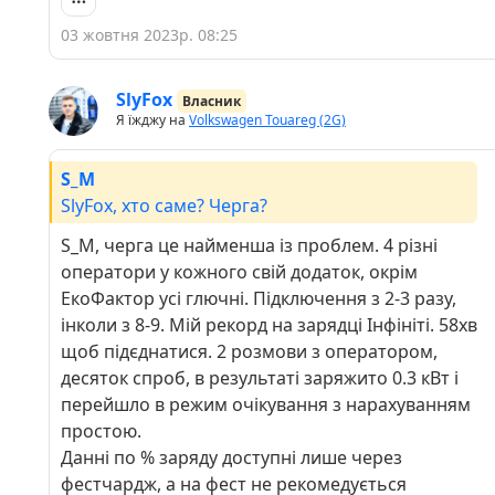
всплине повідомлення що недостатньо коштів
03 жовтня 2023р. 08:25
поповнюєш знову. А на звичайну заправку я
приїзджаю, залишаю 5600+ і це прям надто
SlyFox
суттево щоб не звертати увагу. Звісно як що є
Власник
Я їжджу на
Volkswagen Touareg (2G)
приватний будинок і двотарифний лічильник
то електромобіль для вас розкриється по
S_M
іншому. Бо ціна ціною, а окрім коштів зарядки
SlyFox, хто саме? Черга?
так норм іноді сношають мізки
S_M, черга це найменша із проблем. 4 різні
оператори у кожного свій додаток, окрім
ЕкоФактор усі глючні. Підключення з 2-3 разу,
інколи з 8-9. Мій рекорд на зарядці Інфініті. 58хв
щоб підєднатися. 2 розмови з оператором,
десяток спроб, в результаті заряжито 0.3 кВт і
перейшло в режим очікування з нарахуванням
простою.
Данні по % заряду доступні лише через
фестчардж, а на фест не рекомедується