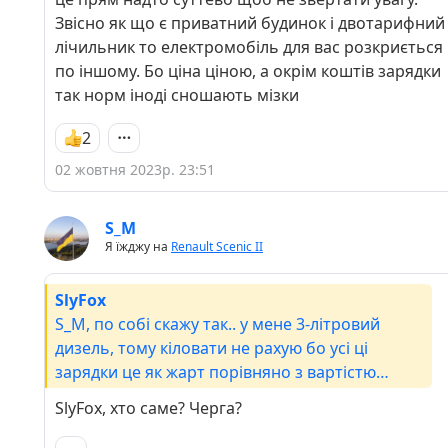
Звісно як що є приватний будинок і двотарифний
лічильник то електромобіль для вас розкриється
по іншому. Бо ціна ціною, а окрім коштів зарядки
так норм іноді сношають мізки
2
02 жовтня 2023р. 23:51
S_M
Я їжджу на
Renault Scenic II
SlyFox
S_M, по собі скажу так.. у мене 3-літровий
дизель, тому кіловати не рахую бо усі ці
зарядки це як жарт порівняно з вартістю
дизпалива, на секундочку 58 грн. на
SlyFox, хто саме? Черга?
нормальній заправці. Просто поповнюєш
рахунок на тисячу-півтори в екодрайв і коли