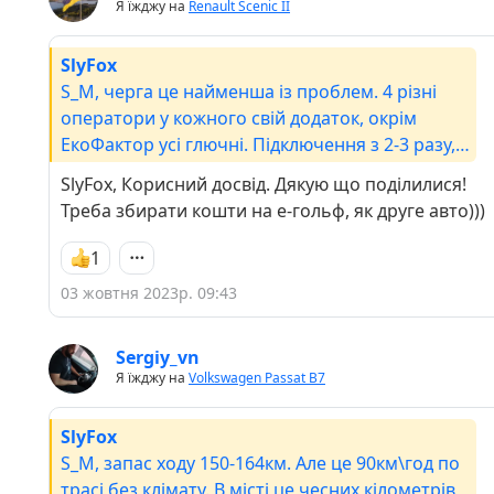
Я їжджу на
Renault Scenic II
SlyFox
S_M, черга це найменша із проблем. 4 різні
оператори у кожного свій додаток, окрім
ЕкоФактор усі глючні. Підключення з 2-3 разу,
інколи з 8-9. Мій рекорд на зарядці Інфініті.
SlyFox, Корисний досвід. Дякую що поділилися!
58хв щоб підєднатися. 2 розмови з
Треба збирати кошти на е-гольф, як друге авто)))
оператором, десяток спроб, в результаті
заряжито 0.3 кВт і перейшло в режим
1
очікування з нарахуванням простою. Данні по
03 жовтня 2023р. 09:43
% заряду доступні лише через фестчардж, а на
фест не рекомедується заряджати вище 80%
потім потрібно переключитись на повільну, а з
Sergiy_vn
Я їжджу на
Volkswagen Passat B7
неї отримуєш лише данні про швидкість
заряду. Фестчардж ще й ділить потужність.
Заряджає 40 чи 60 кВт/год. Підїхав став хтось
SlyFox
поруч, швидкість впала. Крім того 3 різних
S_M, запас ходу 150-164км. Але це 90км\год по
типи розємів бо виробники не можуть прийти
трасі без клімату. В місті це чесних кілометрів