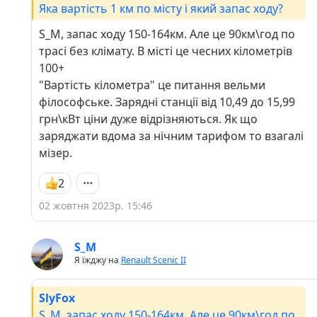
Яка вартість 1 км по місту і який запас ходу?
S_M, запас ходу 150-164км. Але це 90км\год по
трасі без клімату. В місті це чесних кілометрів
100+
"Вартість кілометра" це питання вельми
філософське. Зарядні станції від 10,49 до 15,99
грн\кВт ціни дуже відрізняються. Як що
заряджати вдома за нічним тарифом то взагалі
мізер.
2
02 жовтня 2023р. 15:46
S_M
Я їжджу на
Renault Scenic II
SlyFox
S_M, запас ходу 150-164км. Але це 90км\год по