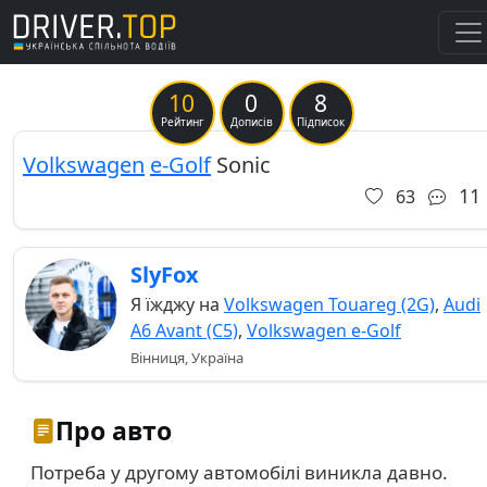
10
0
8
Previous
Ne
Рейтинг
Дописів
Підписок
Volkswagen
e-Golf
Sonic
11
63
SlyFox
Я їжджу на
Volkswagen Touareg (2G)
,
Audi
A6 Avant (C5)
,
Volkswagen e-Golf
Вінниця, Україна
Про авто
Потреба у другому автомобілі виникла давно.