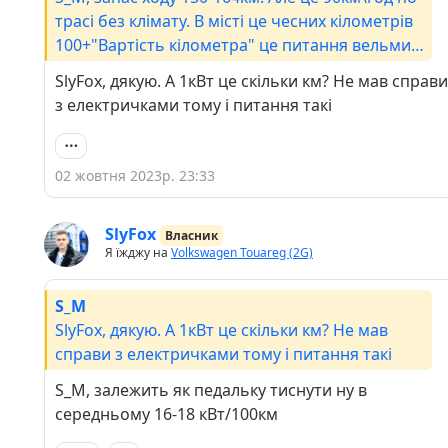
трасі без клімату. В місті це чесних кілометрів
100+"Вартість кілометра" це питання вельми
філософське. Зарядні станції від 10,49 до 15,99
SlyFox, дякую. А 1кВт це скільки км? Не мав справи
грн\кВт ціни дуже відрізняються. Як що
з електричками тому і питання такі
заряджати вдома за нічним тарифом то
взагалі мізер.
02 жовтня 2023р. 23:33
SlyFox
Власник
Я їжджу на
Volkswagen Touareg (2G)
S_M
SlyFox, дякую. А 1кВт це скільки км? Не мав
справи з електричками тому і питання такі
S_M, залежить як педальку тиснути ну в
середньому 16-18 кВт/100км