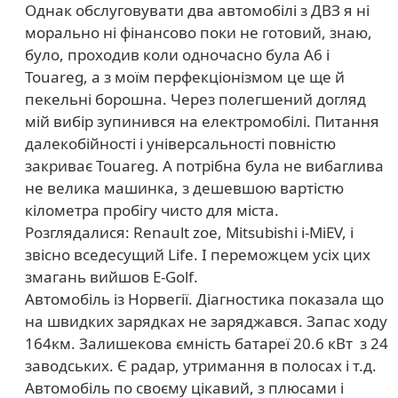
Однак обслуговувати два автомобілі з ДВЗ я ні
морально ні фінансово поки не готовий, знаю,
було, проходив коли одночасно була А6 і
Touareg, а з моїм перфекціонізмом це ще й
пекельні борошна. Через полегшений догляд
мій вибір зупинився на електромобілі. Питання
далекобійності і універсальності повністю
закриває Touareg. А потрібна була не вибаглива
не велика машинка, з дешевшою вартістю
кілометра пробігу чисто для міста.
Розглядалися: Renault zoe, Mitsubishi i-MiEV, і
звісно вседесущий Life. І переможцем усіх цих
змагань вийшов E-Golf.
Автомобіль із Норвегії. Діагностика показала що
на швидких зарядках не заряджався. Запас ходу
164км. Залишекова ємність батареї 20.6 кВт з 24
заводських. Є радар, утримання в полосах і т.д.
Автомобіль по своєму цікавий, з плюсами і