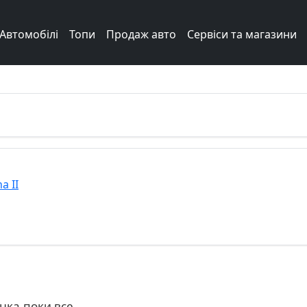
Автомобілі
Топи
Продаж авто
Сервіси та магазини
a II
нка,поки все.