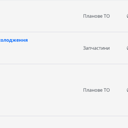
Планове ТО
охолодження
Запчастини
Планове ТО