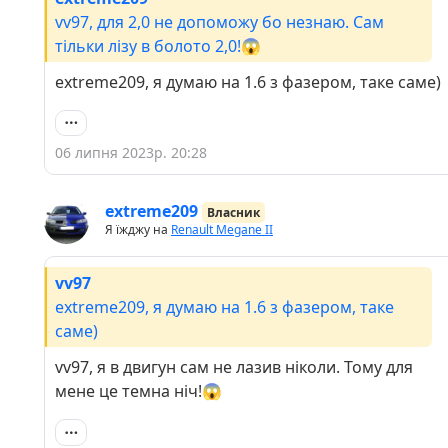
vv97, для 2,0 не допоможу бо незнаю. Сам
тільки лізу в болото 2,0!😱
extreme209, я думаю на 1.6 з фазером, таке саме)
06 липня 2023р. 20:28
extreme209
Власник
Я їжджу на
Renault Megane II
vv97
extreme209, я думаю на 1.6 з фазером, таке
саме)
vv97, я в двигун сам не лазив ніколи. Тому для
мене це темна ніч!😱