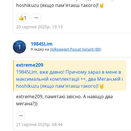
hoshikuzu (якщо пам'ятаєш такого)!🤘
1
20 серпня 2025р. 19:19
1984SLim
Я їжджу на
Volkswagen Passat Variant (B8)
extreme209
1984SLim, вже давно! Причому зараз в мене в
максимальній комплектації ++, два Меган,мій і
hoshikuzu (якщо пам'ятаєш такого)!🤘
extreme209, памятаю звісно. А навіщо два
мегана?))
21 серпня 2025р. 08:44