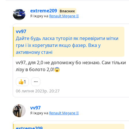
extreme209
Власник
Я їжджу на
Renault Megane II
vv97
Дайте будь ласка туторіл як перевірити мітки
грм і їх корегувати якщо фазер. Вжа у
активному стані
vv97, для 2,0 не допоможу бо незнаю. Сам тільки
лізу в болото 2,0!😱
1
06 липня 2023р. 20:27
vv97
Я їжджу на
Renault Megane II
extreme209