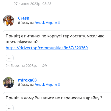
07 липня 2023р. 08:28
Crash
Я їжджу на
Renault Megane II
Привіт) є питання по корпусі термостату, можливо
щось підкажеш?
https://driver.top/communities/id67/320369
24 березня 2023р. 11:29
miroxa03
Я їжджу на
Renault Megane II
Привіт, а чому Ви записи не перенесли з драйву ?