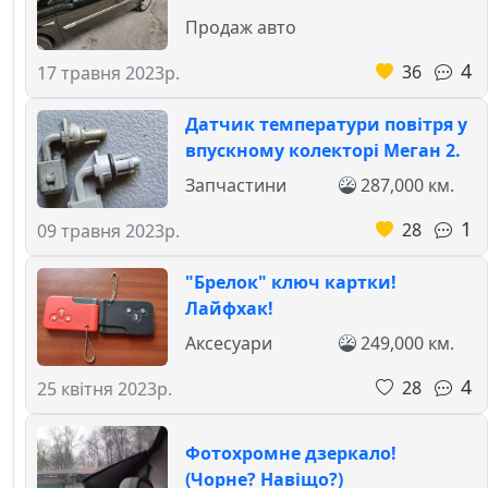
Продаж авто
4
36
17 травня 2023р.
Датчик температури повітря у
впускному колекторі Меган 2.
Запчастини
287,000 км.
1
28
09 травня 2023р.
"Брелок" ключ картки!
Лайфхак!
Аксесуари
249,000 км.
4
28
25 квітня 2023р.
Фотохромне дзеркало!
(Чорне? Навіщо?)