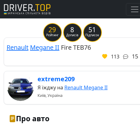
29
8
51
Рейтинг
Дописів
Підписок
Renault
Megane II
Fire TEB76
15
113
extreme209
Я їжджу на
Renault Megane II
Київ, Україна
Про авто