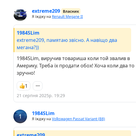
extreme209
Власник
Я їжджу на
Renault Megane II
1984SLim
extreme209, памятаю звісно. А навіщо два
мегана?))
1984SLim, виручив товариша коли той звалив в
Америку. Треба їх продати обох! Хоча коли два то
зручно!
1
21 серпня 2025р. 19:29
1984SLim
Я їжджу на
Volkswagen Passat Variant (B8)
extreme209