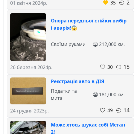
2
35
01 квітня 2024р.
Опора передньої стійки вибір
і аварія!😱
Своїми руками
212,000 км.
15
30
26 березня 2024р.
Реєстрація авто в ДІЯ
Податки та
181,000 км.
мита
14
49
24 грудня 2023р.
Може хтось шукає собі Меган
2!