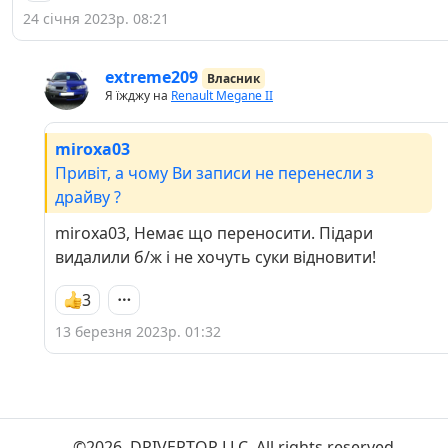
24 січня 2023р. 08:21
extreme209
Власник
Я їжджу на
Renault Megane II
miroxa03
Привіт, а чому Ви записи не перенесли з
драйву ?
miroxa03, Немає що переносити. Підари
видалили б/ж і не хочуть суки відновити!
3
13 березня 2023р. 01:32
©2026. DRIVERTOP LLC. All rights reserved.