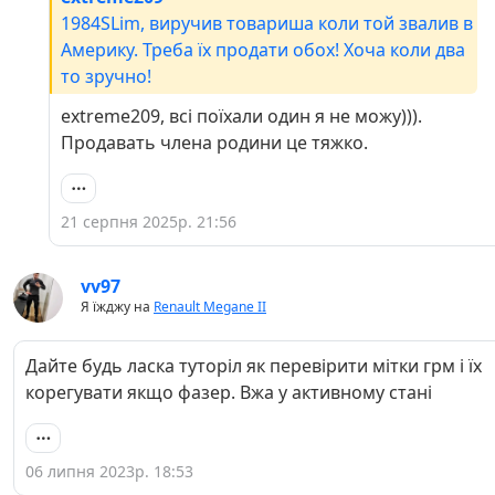
1984SLim, виручив товариша коли той звалив в
Америку. Треба їх продати обох! Хоча коли два
то зручно!
extreme209, всі поїхали один я не можу))).
Продавать члена родини це тяжко.
21 серпня 2025р. 21:56
vv97
Я їжджу на
Renault Megane II
Дайте будь ласка туторіл як перевірити мітки грм і їх
корегувати якщо фазер. Вжа у активному стані
06 липня 2023р. 18:53