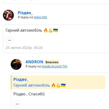
Різдво_
Я їжджу на
Volvo V50
Гарний автомобіль 🔥💪🇺🇦
25 липня 2023р. 06:20
ANDRON
Власник
Я їжджу на
Honda Accord (7G)
Різдво_
Гарний автомобіль 🔥💪🇺🇦
Різдво , Спасибі)