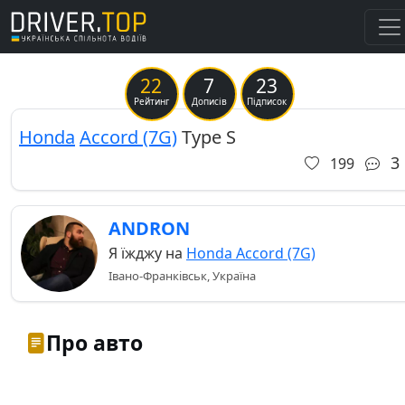
22
7
23
Рейтинг
Дописів
Підписок
Honda
Accord (7G)
Type S
3
199
ANDRON
Я їжджу на
Honda Accord (7G)
Івано-Франківськ, Україна
Про авто