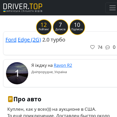
12
7
10
Previous
Ne
Рейтинг
Дописів
Підписок
Ford
Edge (2G)
2.0 турбо
0
74
Я їжджу на
Ravon R2
Дніпрорудне, Україна
Про авто
Куплен, как у всех))) на аукционе в США.
То ещё приключение. Доставлен быстро около