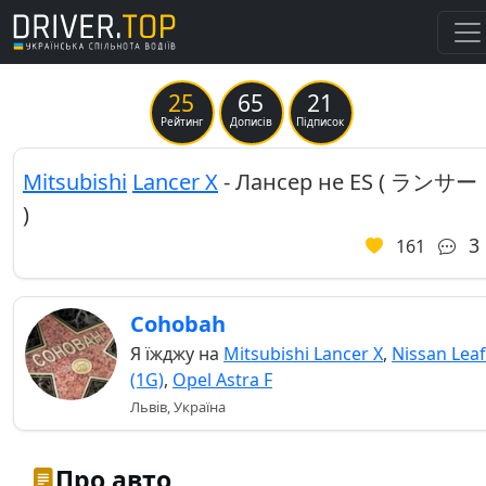
25
65
21
Previous
Ne
Рейтинг
Дописів
Підписок
Mitsubishi
Lancer X
- Лансер не ES ( ランサー
)
3
161
Cohobah
Я їжджу на
Mitsubishi Lancer X
,
Nissan Leaf
(1G)
,
Opel Astra F
Львів, Україна
Про авто