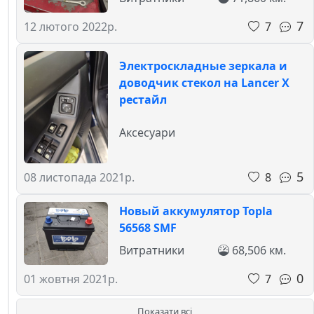
7
7
12 лютого 2022р.
Электроскладные зеркала и
доводчик стекол на Lancer X
рестайл
Аксесуари
5
8
08 листопада 2021р.
Новый аккумулятор Topla
56568 SMF
Витратники
68,506 км.
0
7
01 жовтня 2021р.
Показати всі