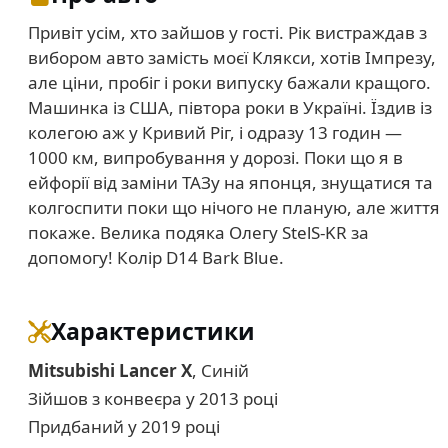
Привіт усім, хто зайшов у гості. Рік вистраждав з
вибором авто замість моєї Клякси, хотів Імпрезу,
але ціни, пробіг і роки випуску бажали кращого.
Машинка із США, півтора роки в Україні. Їздив із
колегою аж у Кривий Ріг, і одразу 13 годин —
1000 км, випробування у дорозі. Поки що я в
ейфорії від заміни ТАЗу на японця, знущатися та
колгоспити поки що нічого не планую, але життя
покаже. Велика подяка Олегу StelS-KR за
допомогу! Колір D14 Вark Вlue.
Характеристики
Mitsubishi Lancer X
, Синій
Зійшов з конвеєра у 2013 році
Придбаний у 2019 році