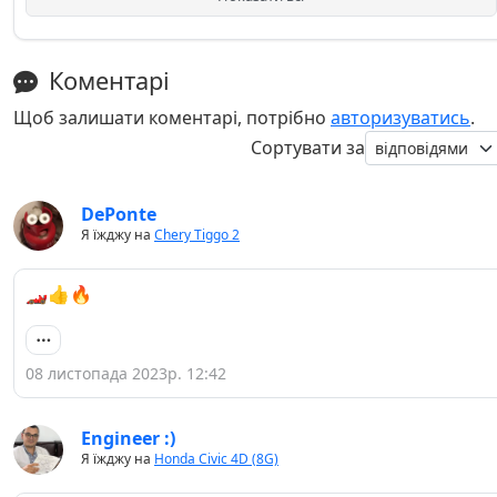
Коментарі
Щоб залишати коментарі, потрібно
авторизуватись
.
Сортувати за
DePonte
Я їжджу на
Chery Tiggo 2
🏎👍🔥
08 листопада 2023р. 12:42
Engineer :)
Я їжджу на
Honda Civic 4D (8G)