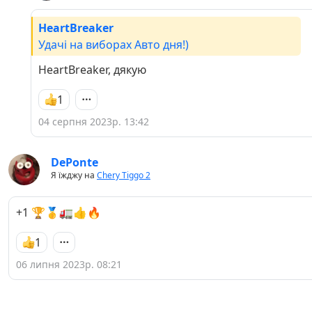
HeartBreaker
Удачi на виборах Авто дня!)
HeartBreaker, дякую
1
04 серпня 2023р. 13:42
DePonte
Я їжджу на
Chery Tiggo 2
+1 🏆🥇🚛👍🔥
1
06 липня 2023р. 08:21