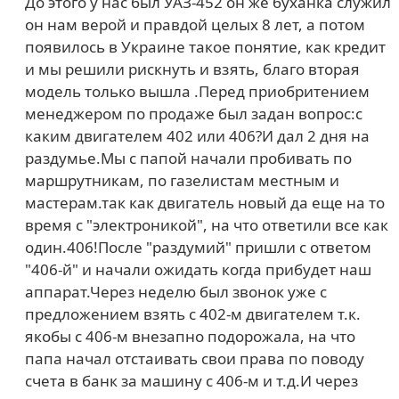
До этого у нас был УАЗ-452 он же буханка служил
он нам верой и правдой целых 8 лет, а потом
появилось в Украине такое понятие, как кредит
и мы решили рискнуть и взять, благо вторая
модель только вышла .Перед приобритением
менеджером по продаже был задан вопрос:с
каким двигателем 402 или 406?И дал 2 дня на
раздумье.Мы с папой начали пробивать по
маршрутникам, по газелистам местным и
мастерам.так как двигатель новый да еще на то
время с "электроникой", на что ответили все как
один.406!После "раздумий" пришли с ответом
"406-й" и начали ожидать когда прибудет наш
аппарат.Через неделю был звонок уже с
предложением взять с 402-м двигателем т.к.
якобы с 406-м внезапно подорожала, на что
папа начал отстаивать свои права по поводу
счета в банк за машину с 406-м и т.д.И через