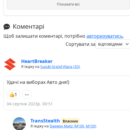
Показати всі
Коментарі
Щоб залишати коментарі, потрібно
авторизуватись
.
Сортувати за
HeartBreaker
Я їжджу на
Suzuki Grand Vitara (2G)
Удачi на виборах Авто дня!)
1
04 серпня 2023р. 00:51
TransStealth
Власник
Я їжджу на
Daewoo Matiz (M100, M150)