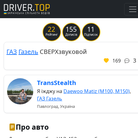
22
155
11
Previous
Ne
Рейтинг
Дописів
Підписок
ГАЗ
Газель
СВЕРХзвуковой
3
169
TransStealth
Я їжджу на
Daewoo Matiz (M100, M150)
,
ГАЗ Газель
Павлоград, Україна
Про авто