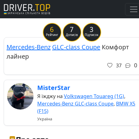
6
7
3
Previous
Ne
Рейтинг
Дописів
Підписок
Mercedes-Benz
GLC-class Coupe
Комфорт
лайнер
0
37
MisterStar
Я їжджу на
Volkswagen Touareg (1G)
,
Mercedes-Benz GLC-class Coupe
,
BMW X5
(F15)
Україна