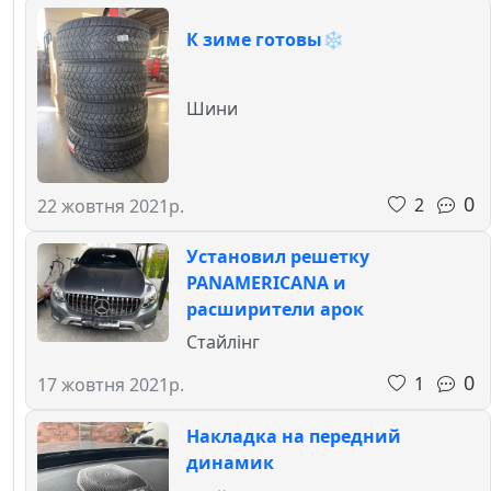
К зиме готовы❄️
Шини
0
2
22 жовтня 2021р.
Установил решетку
PANAMERICANA и
расширители арок
Стайлінг
0
1
17 жовтня 2021р.
Накладка на передний
динамик