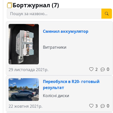
Бортжурнал (7)
Сменил аккумулятор
Витратники
0
2
29 листопада 2021р.
Переобулся в R20- готовый
результат
Колісні диски
0
3
22 жовтня 2021р.