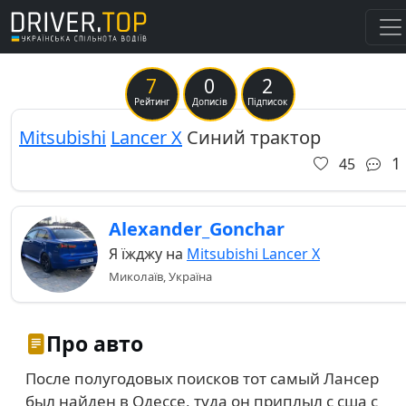
7
0
2
Previous
Ne
Рейтинг
Дописів
Підписок
Mitsubishi
Lancer X
Синий трактор
1
45
Alexander_Gonchar
Я їжджу на
Mitsubishi Lancer X
Миколаїв, Україна
Про авто
После полугодовых поисков тот самый Лансер
был найден в Одессе, туда он приплыл с сша с