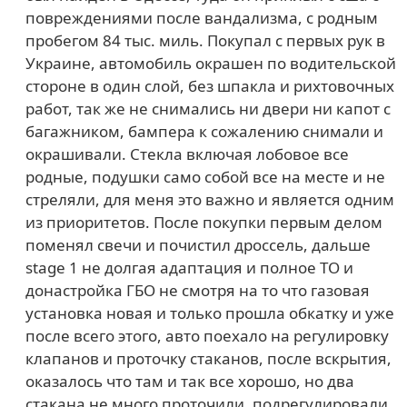
повреждениями после вандализма, с родным
пробегом 84 тыс. миль. Покупал с первых рук в
Украине, автомобиль окрашен по водительской
стороне в один слой, без шпакла и рихтовочных
работ, так же не снимались ни двери ни капот с
багажником, бампера к сожалению снимали и
окрашивали. Стекла включая лобовое все
родные, подушки само собой все на месте и не
стреляли, для меня это важно и является одним
из приоритетов. После покупки первым делом
поменял свечи и почистил дроссель, дальше
stage 1 не долгая адаптация и полное ТО и
донастройка ГБО не смотря на то что газовая
установка новая и только прошла обкатку и уже
после всего этого, авто поехало на регулировку
клапанов и проточку стаканов, после вскрытия,
оказалось что там и так все хорошо, но два
стакана не много проточили, подрегулировали