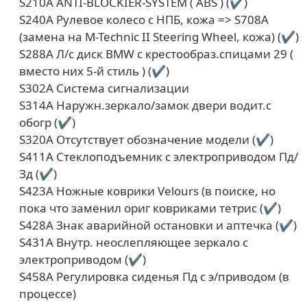
S210A ANTI-BLOCKIER-SYSTEM ( ABS ) (✔)
S240A Рулевое колесо с НПБ, кожа => S708A
(замена на M-Technic II Steering Wheel, кожа) (✔)
S288A Л/с диск BMW с крестообраз.спицами 29 (
вместо них 5-й стиль ) (✔)
S302A Система сигнализации
S314A Наружн.зеркало/замок двери водит.с
обогр (✔)
S320A Отсутствует обозначение модели (✔)
S411A Стеклоподъемник с электроприводом Пд/
Зд (✔)
S423A Ножные коврики Velours (в поиске, но
пока что заменил ориг ковриками тетрис (✔)
S428A Знак аварийной остановки и аптечка (✔)
S431A Внутр. неослепляющее зеркало с
электроприводом (✔)
S458A Регулировка сиденья Пд с э/приводом (в
процессе)