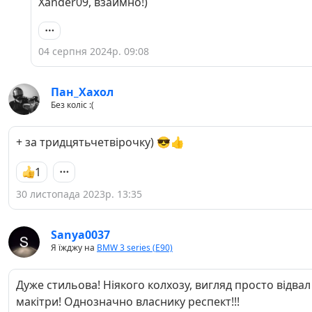
Xander09, взаимно!)
04 серпня 2024р. 09:08
Пан_Хахол
Без коліс :(
+ за тридцятьчетвірочку) 😎👍
1
30 листопада 2023р. 13:35
Sanya0037
Я їжджу на
BMW 3 series (E90)
Дуже стильова! Ніякого колхозу, вигляд просто відвал
макітри! Однозначно власнику респект!!!