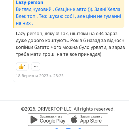
Lazy-person
Вигляд чудовий , безцінне авто ))). Задні Хелла
Блек топ . Теж шукаю собі , але ціни не гуманні
на них .
Lazy-person, дякую! Так, ніштяки на е34 зараз
дуже дорого коштують. Років 6 назад за відносні
копійки багато чого можна було урвати, а зараз
треба мати гроші на те все принаддя)
1
18 березня 2023р. 23:25
©2026. DRIVERTOP LLC. All rights reserved.