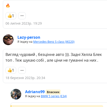
🔥
1
06 липня 2023р. 19:29
Lazy-person
Я їжджу на
Mercedes-Benz S-class (W220)
Вигляд чудовий , безцінне авто ))). Задні Хелла Блек
топ . Теж шукаю собі , але ціни не гуманні на них .
1
18 березня 2023р. 20:34
Adriano99
Власник
Я їжджу на
BMW 5 series (E34)