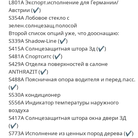
L801A Экспорт.исполнение для Германии/
Австрии (✔)
S354A Лобовое стекло с
зелен.солнцезащ.полосой
Второй список опций уже, что дооснащаю:
S339A Shadow-Line (✔)
S415A Солнцезащитная штора Зд (✔)
S481A Спортситс (✔)
S429A Отделка поверхностей в салоне
ANTHRAZIT (✔)
S488A Поясничная опора водителя и перед.пасс.
(✔)
S530A кондиционер
S556A Индикатор температуры наружного
воздуха
S417A Солнцезащитная штора окна двери ЗД
(✔)
S773A Исполнение из ценных пород дерева (✔)