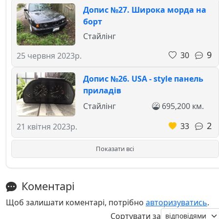
Допис №27. Широка морда на
борт
Стайлінг
9
30
25 червня 2023р.
Допис №26. USA - style панель
приладів
Стайлінг
695,200 км.
2
33
21 квітня 2023р.
Показати всі
Коментарі
Щоб залишати коментарі, потрібно
авторизуватись
.
Сортувати за