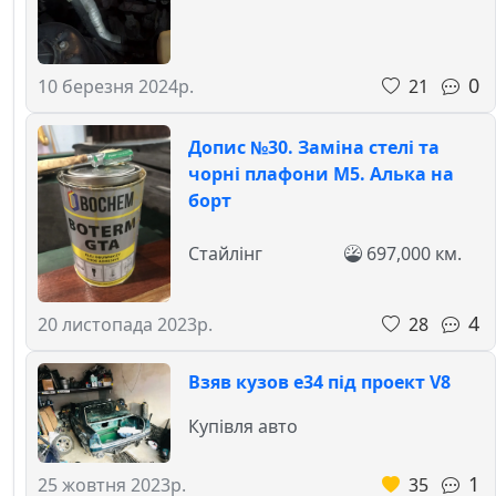
0
21
10 березня 2024р.
Допис №30. Заміна стелі та
чорні плафони М5. Алька на
борт
Стайлінг
697,000 км.
4
28
20 листопада 2023р.
Взяв кузов е34 під проект V8
Купівля авто
1
35
25 жовтня 2023р.