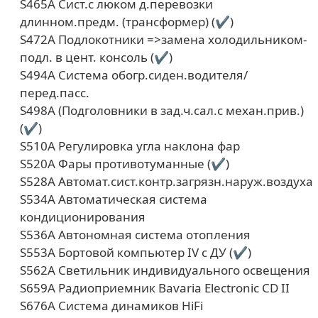
S465A Сист.с люком д.перевозки
длинном.предм. (трансформер) (✔)
S472A Подлокотники =>замена холодильником-
подл. в цент. консоль (✔)
S494A Система обогр.сиден.водителя/
перед.пасс.
S498A (Подголовники в зад.ч.сал.с механ.прив.)
(✔)
S510A Регулировка угла наклона фар
S520A Фары противотуманные (✔)
S528A Автомат.сист.контр.загрязн.наруж.воздуха
S534A Автоматическая система
кондиционирования
S536A Автономная система отопления
S553A Бортовой компьютер IV с ДУ (✔)
S562A Светильник индивидуального освещения
S659A Радиоприемник Bavaria Electronic CD II
S676A Система динамиков HiFi