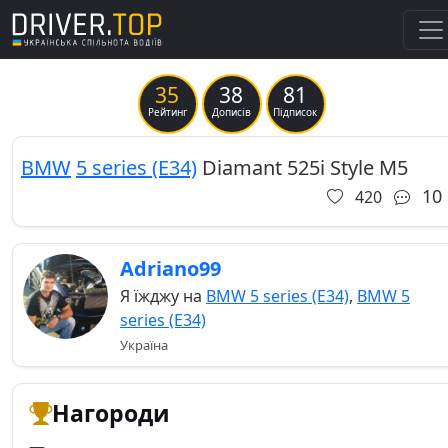
35
38
81
Previous
Ne
Рейтинг
Дописів
Підписок
BMW
5 series (E34)
Diamant 525i Style M5
10
420
Adriano99
Я їжджу на
BMW 5 series (E34)
,
BMW 5
series (E34)
Україна
Нагороди