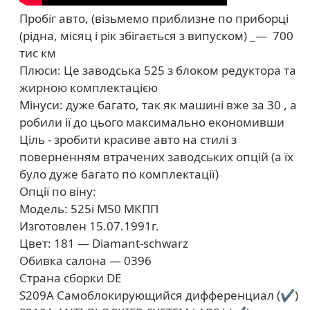
Пробіг авто, (візьмемо приблизне по приборці
(рідна, місяц і рік збігається з випуском) _— 700
тис км
Плюси: Це заводська 525 з блоком редуктора та
жирною комплектацією
Мінуси: дуже багато, так як машині вже за 30 , а
робили ії до цього максимально економивши
Ціль - зробити красиве авто на стилі з
поверненням втрачених заводських опцій (а їх
було дуже багато по комплектації)
Опції по віну:
Модель: 525i M50 МКПП
Изготовлен 15.07.1991г.
Цвет: 181 — Diamant-schwarz
Обивка салона — 0396
Страна сборки DE
S209A Самоблокирующийся дифференциал (✔)