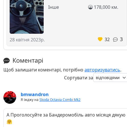
Інше
178,000 км.
3
32
28 квітня 2023р.
Коментарі
Щоб залишати коментарі, потрібно
авторизуватись
.
Сортувати за
bmwandron
Я їжджу на
Skoda Octavia Combi Mk2
А Проголосуйте за Бандеромобіль авто місяця дякую
🤗