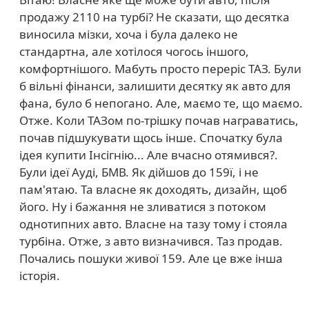
продажу 2110 на турбі? Не сказати, що десятка
виносила мізки, хоча і була далеко не
стандартна, але хотілося чогось іншого,
комфортнішого. Мабуть просто переріс ТАЗ. Були
б вільні фінанси, залишити десятку як авто для
фана, було б непогано. Але, маємо те, що маємо.
Отже. Коли ТАЗом по-трішку почав награватись,
почав підшукувати щось інше. Спочатку була
ідея купити Інсігнію... Але вчасно отямився?.
Були ідеї Ауді, БМВ. Як дійшов до 159ї, і не
пам'ятаю. Та власне як доходять, дизайн, щоб
його. Ну і бажання не зливатися з потоком
однотипних авто. Власне на тазу тому і стояла
турбіна. Отже, з авто визначився. Таз продав.
Почались пошуки живої 159. Але це вже інша
історія.