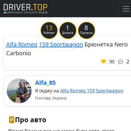
13
1
8
Previous
Ne
Рейтинг
Дописів
Підписок
Alfa Romeo
159 Sportwagon
Брюнетка Nero
Carbonio
2
90
Alfa_85
Я їжджу на
Alfa Romeo 159 Sportwagon
Полтава, Україна
Про авто
Вітаю! Власне яке ще може бути авто, після