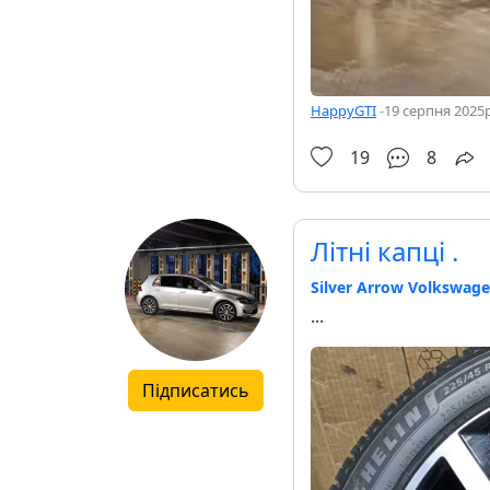
HappyGTI
-
19 серпня 2025р
19
8
Літні капці .
Silver Arrow Volkswage
...
Підписатись