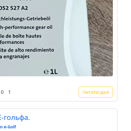
0
1
Читати далі
Е-гольфа.
n e-Golf