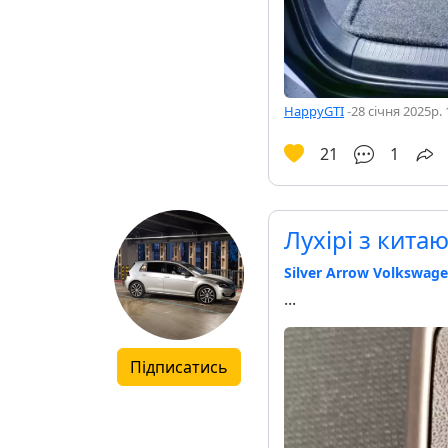
HappyGTI
-
28 січня 2025р. 
21
1
Лухірі з кита
Silver Arrow Volkswage
...
Підписатись