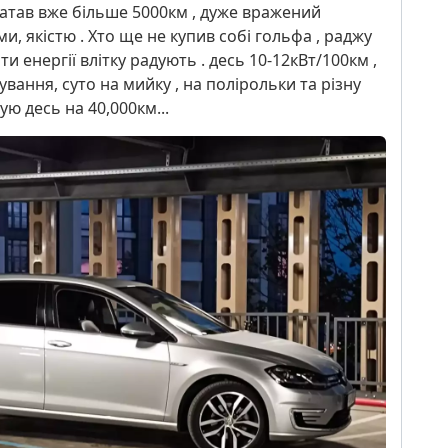
атав вже більше 5000км , дуже вражений
и, якістю . Хто ще не купив собі гольфа , раджу
и енергії влітку радують . десь 10-12кВт/100км ,
вання, суто на мийку , на полірольки та різну
ую десь на 40,000км...