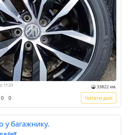
. 11:23
33822 км.
0
0
Читати далі
о у багажнику.
n e-Golf