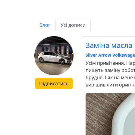
Блог
Усі дописи
Заміна масла 
Silver Arrow Volkswage
Усім привітання. На
пишуть заміну роботи
брудне. І як на мен
Підписатись
вирішив лити оригіна