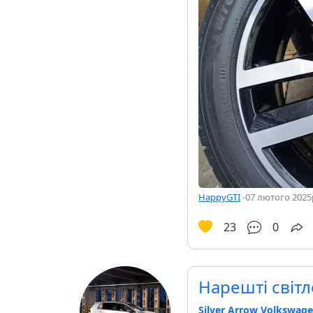
HappyGTI
-
07 лютого 2025р
23
0
Нарешті світл
Silver Arrow Volkswage