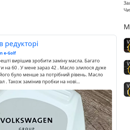
За
Чи
М
в редукторі
V
S
n e-Golf
решті вирішив зробити заміну масла. Багато
V
 на 60 . У мене зараз 42 . Масло злилося дуже
T
е його було менше за потрібний рівень. Масло
л . Також замінив пробки на нові...
V
B