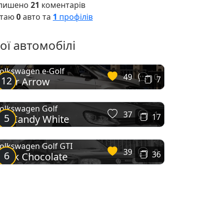
лишено
21
коментарів
таю
0
авто та
1
профілів
ої автомобілі
olkswagen e-Golf
49
0
12
7
ilver Arrow
olkswagen Golf
37
1
5
17
SI Candy White
olkswagen Golf GTI
39
0
6
36
lack Chocolate