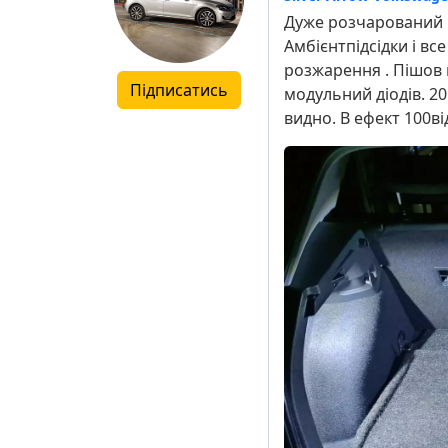
Дуже розчарований і
Амбієнтпідсідки і вс
розжарення . Пішов
Підписатись
модульний діодів. 20 
видно. В ефект 100від