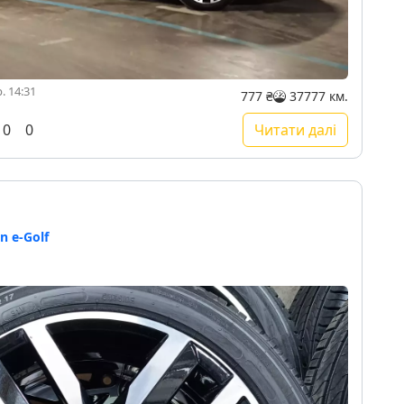
. 14:31
777 ₴
37777 км.
0
0
Читати далі
n e-Golf