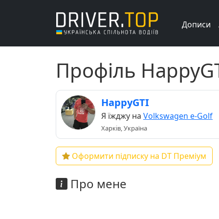
Дописи
Профіль HappyG
HappyGTI
Я їжджу на
Volkswagen e-Golf
Харків, Україна
Оформити підписку на DT Преміум
Про мене