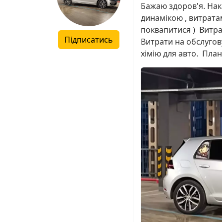
Бажаю здоров'я. Нак
динамікою , витратам
поквапитися ) Витрат
Підписатись
Витрати на обслугову
хімію для авто. План