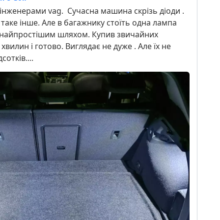
нженерами vag. Сучасна машина скрізь діоди .
е таке інше. Але в багажнику стоїть одна лампа
 найпростішим шляхом. Купив звичайних
хвилин і готово. Виглядає не дуже . Але їх не
сотків....