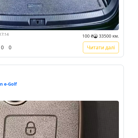
17:14
100 ₴
33500 км.
0
0
Читати далі
ю
n e-Golf