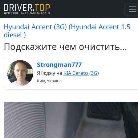
Hyundai Accent (3G) (Hyundai Accent 1.5
diesel )
Подскажите чем очистить…
Strongman777
Я їжджу на
KIA Cerato (3G)
Київ, Україна