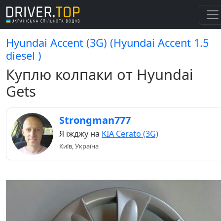
Hyundai Accent (3G) (Hyundai Accent 1.5
diesel )
Куплю колпаки от Hyundai
Gets
Strongman777
Я їжджу на
KIA Cerato (3G)
Київ, Україна