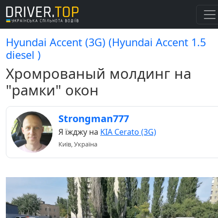
Hyundai Accent (3G) (Hyundai Accent 1.5
diesel )
Хромрованый молдинг на
"рамки" окон
Strongman777
Я їжджу на
KIA Cerato (3G)
Київ, Україна