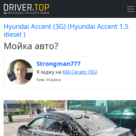
Hyundai Accent (3G) (Hyundai Accent 1.5
diesel )
Мойка авто?
Strongman777
Я їжджу на
KIA Cerato (3G)
Київ, Україна