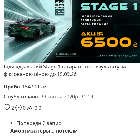
Індивідуальний Stage 1 із гарантією результату за
фіксованою ціною до 15.09.26
Пробіг
154700 км.
Опубліковано:
29 квітня 2020р. 21:19
2
0
0
0
Попередній запис
Амортизаторы… потекли