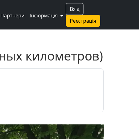
Вхід
Партнери
Інформація
Реєстрація
аных километров)