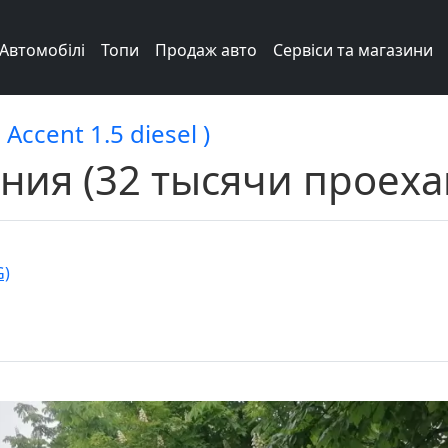
Автомобілі
Топи
Продаж авто
Сервіси та магазини
Accent 1.5 diesel )
ения (32 тысячи проех
G)