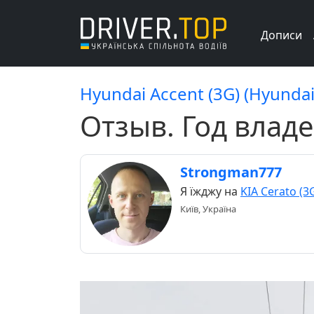
Дописи
Hyundai Accent (3G) (Hyundai 
Отзыв. Год влад
Strongman777
Я їжджу на
KIA Cerato (3
Київ, Україна