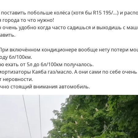
 поставить побольше колёса (хотя бы R15 195/…) и расп
 города то что нужно!
то очень удобно когда часто садишься и выходишь с маш
авить.
 При включённом кондиционере вообще нету потери мо
оду 6л/100км.
ю ехать от 5л до 6л/100км получалось.
ортизаторы Каяба газ/масло. А они сами по себе очень ж
 неровности.
ачно стоящий внимания автомобиль.