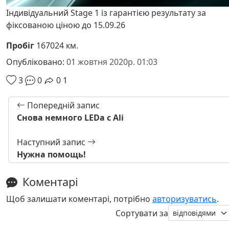
Індивідуальний Stage 1 із гарантією результату за
фіксованою ціною до 15.09.26
Пробіг
167024 км.
Опубліковано:
01 жовтня 2020р. 01:03
3
0
0
1
Попередній запис
Снова немного LEDа с Ali
Наступний запис
Нужна помощь!
Коментарі
Щоб залишати коментарі, потрібно
авторизуватись
.
Сортувати за