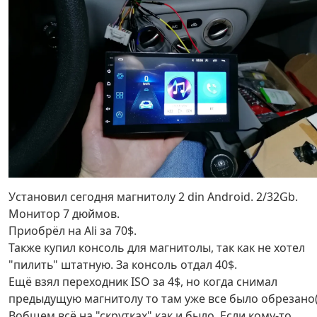
Установил сегодня магнитолу 2 din Android. 2/32Gb.
Монитор 7 дюймов.
Приобрёл на Ali за 70$.
Также купил консоль для магнитолы, так как не хотел
"пилить" штатную. За консоль отдал 40$.
Ещё взял переходник ISO за 4$, но когда снимал
предыдущую магнитолу то там уже все было обрезано
Вобщем всё на "скрутках" как и было. Если кому-то