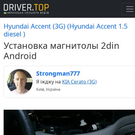
Hyundai Accent (3G) (Hyundai Accent 1.5
diesel )
Установка магнитолы 2din
Android
Strongman777
Я їжджу на
KIA Cerato (3G)
Київ, Україна