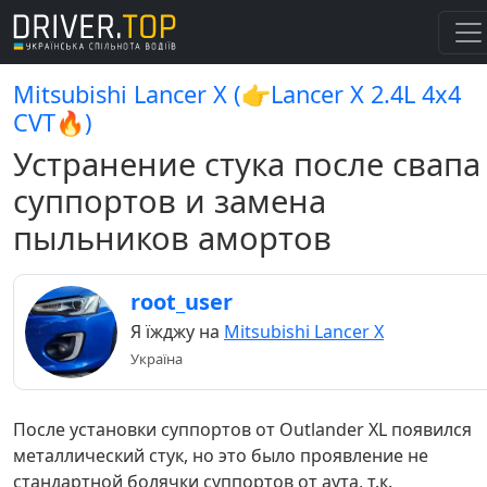
Mitsubishi Lancer X (👉Lancer X 2.4L 4x4
CVT🔥)
Устранение стука после свапа
суппортов и замена
пыльников амортов
root_user
Я їжджу на
Mitsubishi Lancer X
Україна
После установки суппортов от Outlander XL появился
металлический стук, но это было проявление не
стандартной болячки суппортов от аута, т.к.