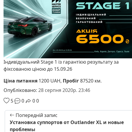
Індивідуальний Stage 1 із гарантією результату за
фіксованою ціною до 15.09.26
Ціна питання
1200 UAH,
Пробіг
87520 км.
Опубліковано:
28 серпня 2020р. 23:46
5
0
0
0
Попередній запис
Установка суппортов от Outlander XL и новые
проблемы