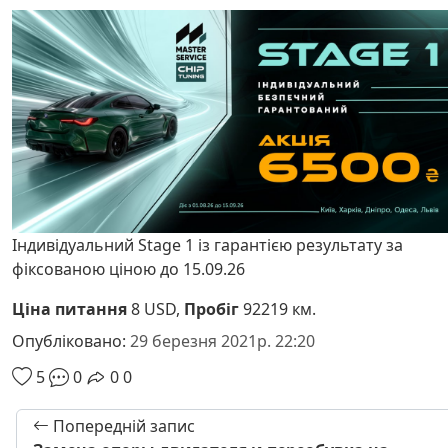
Індивідуальний Stage 1 із гарантією результату за
фіксованою ціною до 15.09.26
Ціна питання
8 USD,
Пробіг
92219 км.
Опубліковано:
29 березня 2021р. 22:20
5
0
0
0
Попередній запис