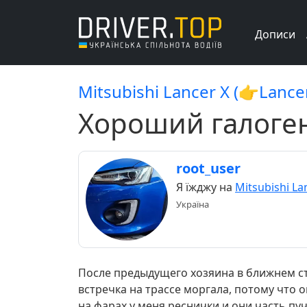
Дописи
Mitsubishi Lancer X (👉Lance
Хороший галоген
root_user
Я їжджу на
Mitsubishi La
Україна
После предыдущего хозяина в ближнем сто
встречка на трассе моргала, потому что о
на фарах у меня реснички и они часть пуч