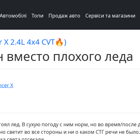
Автомобілі
Топи
Продаж авто
Сервіси та магазини
r X 2.4L 4x4 CVT🔥)
 вместо плохого леда
ncer X
ял лед. В сухую погоду с ним норм, но во время/после 
но светит во все стороны и ни о каком СТГ речи не было.
ка света отсекали.