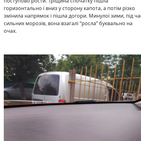
поступово рости. Тріщина спочатку пішла
горизонтально і вниз у сторону капота, а потім різко
змінила напрямок і пішла догори. Минулої зими, під ча
сильних морозів, вона взагалі “росла” буквально на
очах.