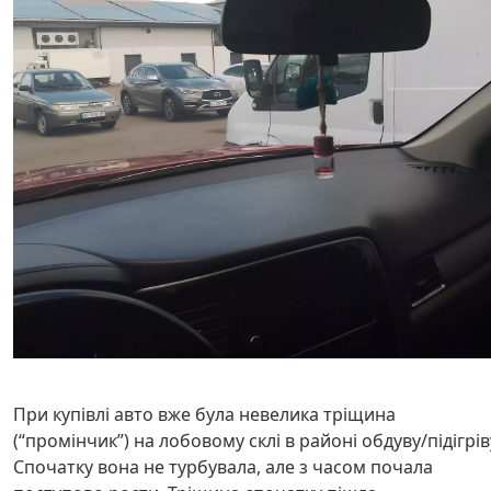
При купівлі авто вже була невелика тріщина
(“промінчик”) на лобовому склі в районі обдуву/підігрів
Спочатку вона не турбувала, але з часом почала