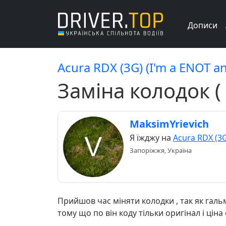
Дописи
Acura RDX (3G) (I'm a ENOT a
Заміна колодок (
MaksimYrievich
Я їжджу на
Acura RDX (3
Запоріжжя, Україна
Прийшов час міняти колодки , так як гальма
тому що по він коду тільки оригінал і цін