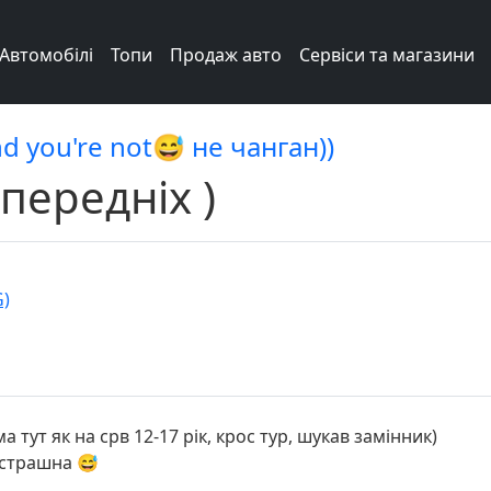
Автомобілі
Топи
Продаж авто
Сервіси та магазини
nd you're not😅 не чанган))
 передніх )
G)
 тут як на срв 12-17 рік, крос тур, шукав замінник)
а страшна 😅