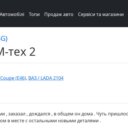
Автомобілі
Топи
Продаж авто
Сервіси та магазини
SG)
-тех 2
 Coupe (E46)
,
ВАЗ / LADA 2104
и , заказал , дождался , в общем он дома . Чуть пришлось
отом в месте с остальными новыми деталями .