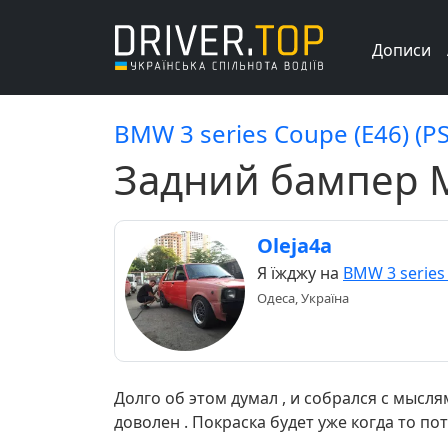
Дописи
BMW 3 series Coupe (E46) (P
Задний бампер М
Oleja4a
Я їжджу на
BMW 3 series
Одеса, Україна
Долго об этом думал , и собрался с мыслям
доволен . Покраска будет уже когда то п