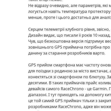
Не відразу очевидно, але параметрів, які
логується навіть температура протектору ш
менше, проте і цього достатньо для аналі
Серцем телеметрії клубного рівня, звісно
Дизайн видає, що писали її років 10 наза
Чув, що безкоштовна версія підтримує весь
зовнішнього GPS приймача потрібна про в
данину за старання розробників варто.
GPS прийом смартфона має частоту оновле
для поїздки з родиною за місто вистачає, 
конектяться зі смартфоном по блютузу. З
десятими. В таких приймачів прайс колива
девайсів самого RaceChrono - це Garmin. 
діапазоні. І тут приходять на допомогу ки
це той самий GPS приймач тільки з закрит
розробниками RaceChrono, адже він може 