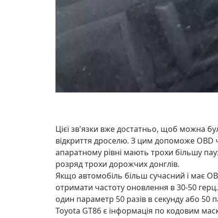
Цієї зв'язки вже достатньо, щоб можна бул
відкриття дроселю. З цим допоможе OBD 
апаратному рівні мають трохи більшу па
розряд трохи дорожчих донглів.
Якщо автомобіль більш сучасний і має OBD
отримати частоту оновлення в 30-50 герц
один параметр 50 разів в секунду або 50 
Toyota GT86 є інформація по кодовим маск