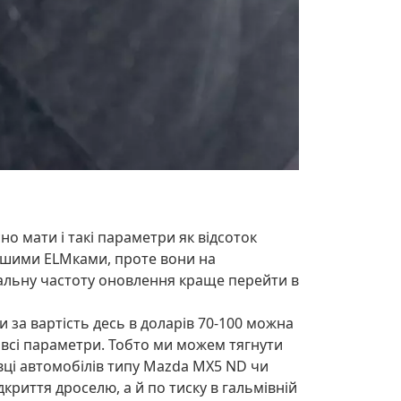
но мати і такі параметри як відсоток
ішими ELMками, проте вони на
альну частоту оновлення краще перейти в
 за вартість десь в доларів 70-100 можна
 всі параметри. Тобто ми можем тягнути
овці автомобілів типу Mazda MX5 ND чи
криття дроселю, а й по тиску в гальмівній