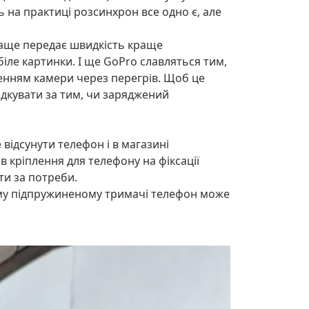
ь на практиці розсинхрон все одно є, але
краще передає швидкість краще
іле картинки. І ще GoPro славляться тим,
ненням камери через перегрів. Щоб це
ідкувати за тим, чи заряджений
ідсунути телефон і в магазині
в кріплення для телефону на фіксації
ти за потреби.
ному підпружиненому тримачі телефон може