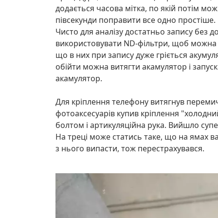
додається часова мітка, по якій потім мож
півсекунди поправити все одно простіше.
Чисто для аналізу достатньо запису без 
використовувати ND-фільтри, щоб можна б
що в них при запису дуже гріється акумул
обійти можна витягти акамулятор і запуск
акамулятор.
Для кріплення телефону витягнув перемич
фотоаксесуарів купив кріплення "холодний
болтом і артикуляційна рука. Вийшло супе
На треці може статись таке, що на ямах 
з нього випасти, тож перестрахувався.