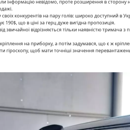
али інформацію невідомо, проте розширення в сторону не
одажі.
 своїх конкурентів на пару голів: широко доступний в 
є 190$, що в ціні за герц дуже вигідна пропозиція.
 від звичайної відрізняється тільки наявністю тримача з
ріплення на приборку, а потім задумався, що є ж кріпле
оти гіроскопу, щоб мати точніші значення перевантажен