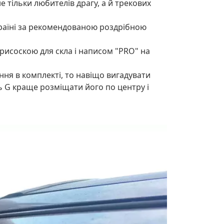
 тільки любителів драгу, а й трекових
Україні за рекомендованою роздрібною
 присоскою для скла і написом "PRO" на
ння в комплекті, то навіщо вигадувати
ь G краще розміщати його по центру і