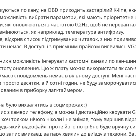
куються по кану, на OBD приходить застарілий K-line, як
 можливість вибрати параметри, які мають пріоритетне
ли, які оновлюються з частотою 0,2Hz, щоб не перевант
змінюються, як наприклад, температура антифризу.
 відкрив список підтримуваних читалок, з них подививс
и немає. В доступі і з приємним прайсом виявились VGa
них є можливість інгерувати кастомні канали по кан-шин
оту оновлення. Цю ж плату можна використати як can-sn
асок повідомлень немає в вільному доступі. Мені наспр
просто десятки, а й сотні годин, не буду заморочуватись
егрованим в приборку лап-таймером.
жна було вихвалятись в соцмережах :)
с з камери телефону, а можна і дистанційно керувати Go
 хоч толком нічого ніколи і не знімав, тому вирішив відр
будь-який відеофайл, проте його потрібно буде вручну с
о запис вмикаєш за пару хвилин до виїзду з техзони. З