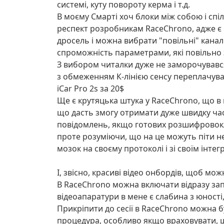
системі, куту повороту керма і т.д.
В моєму Смарті хоч блоки між собою і спіл
респект розробникам RaceChrono, адже є
дросель і можна вибрати "повільні" кана
спроможність параметрами, які повільно 
З вибором читалки дуже не заморочувався,
з обмеженням К-лінією сенсу переплачуват
iCar Pro 2s за 20$
Ще є крутяцька штука у RaceChrono, що в 
що дасть змогу отримати дуже швидку част
повідомлень, якщо готових розшифровок/м
проте розуміючи, що на це можуть піти не 
мозок на своєму протоколі і зі своїм інт
І, звісно, красиві відео онбордів, щоб мо
В RaceChrono можна включати відразу запи
відеоапаратури в мене є слабина з юності,
Прикріпити до сесії в RaceChrono можна 
процедура, особливо якщо враховувати, щ