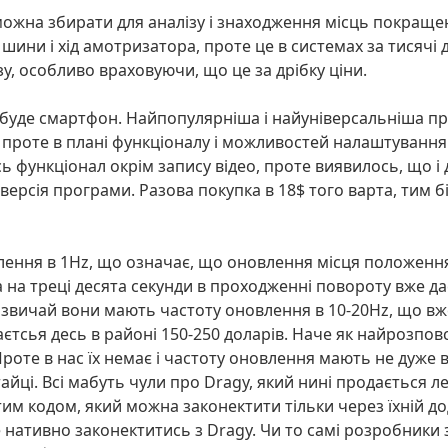
 можна збирати для аналізу і знаходження місць покращен
ини і хід амотризатора, проте це в системах за тисячі д
зу, особливо враховуючи, що це за дрібку ціни.
, буде смартфон. Найпопулярніша і найуніверсальніша п
д, проте в плані функціоналу і можливостей налаштування
 функціонал окрім запису відео, проте виявилось, що і д
ерсія програми. Разова покупка в 18$ того варта, тим 
ння в 1Hz, що означає, що оновлення місця положення в
а на треці десята секунди в проходженні повороту вже да
азвичай вони мають частоту оновлення в 10-20Hz, що вж
єтсья десь в районі 150-250 доларів. Наче як найрозповс
Проте в нас їх немає і частоту оновлення мають не дуже 
тайці. Всі мабуть чули про Dragy, який нині продається 
им кодом, який можна законектити тільки через їхній до
нативно законектитись з Dragy. Чи то самі розробники 