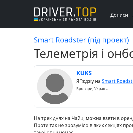
Дописи
Smart Roadster (під проект)
Телеметрія і он
KUKS
Я їжджу на
Smart Roadst
Бровари, Україна
На трек днях на Чайці можна взяти в орен
Проте так не зрозуміло в яких секціях про
такої опції немає.