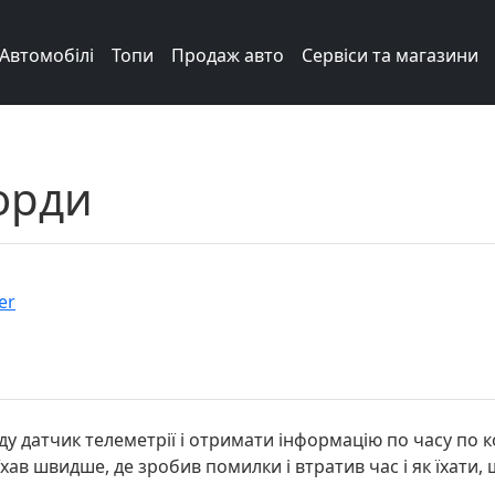
Автомобілі
Топи
Продаж авто
Сервіси та магазини
борди
er
ду датчик телеметрії і отримати інформацію по часу по к
їхав швидше, де зробив помилки і втратив час і як їхати