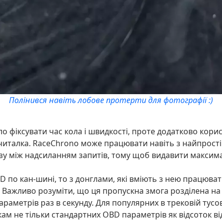
Полінився навіть лобове протерти для фотографії :)
о фіксувати час кола і швидкості, проте додатково корис
читалка. RaceChrono може працювати навіть з найпрост
узу між надсиланням запитів, тому щоб видавити максим
 по кан-шині, то з донглами, які вміють з нею працювати
. Важливо розуміти, що ця пропускна змога розділена на
параметрів раз в секунду. Для популярних в трековій тус
ам не тільки стандартних OBD параметрів як відсоток від