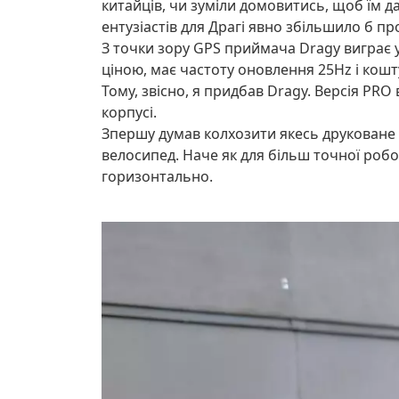
китайців, чи зуміли домовитись, щоб їм д
ентузіастів для Драгі явно збільшило б пр
З точки зору GPS приймача Dragy виграє у
ціною, має частоту оновлення 25Hz і кошту
Тому, звісно, я придбав Dragy. Версія PRO
корпусі.
Зпершу думав колхозити якесь друковане к
велосипед. Наче як для більш точної роб
горизонтально.