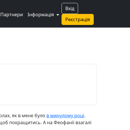
Вхід
Партнери
Інформація
Реєстрація
олах, як в мене було
в минулому році
.
, щоб покращитись. А на Феофанії взагалі