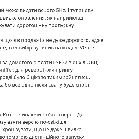
ий може видати всього 5Hz. І тут знову
 швидке оновлення, як наприйклад
ажувати дорогоцінну пропускну
я що є в продажі з не дуже дорогого, адже
te, тож вибір зупинив на моделі VGate
і за домогогою плати ESP32 в обхід OBD,
iffer, для реверс інжинірингу
авді було б цікаво таким зайнятись,
, бо все одно після свапу буде спорт
Pro починаючи з п'ятої версії. До
азу взяти версію по-свіжіше.
инхронізувати, що не дуже швидка
а допомогою дистанційного запуску