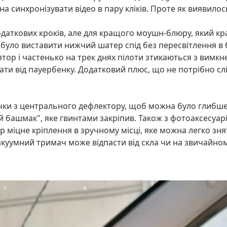
на синхронізувати відео в пару кліків. Проте як виявилос
додаткових кроків, але для кращого моушн-блюру, який 
уло виставити нижчий шатер спід без пересвітлення в б
ятор і частенько на трек днях пілоти зтикаються з вимк
ати від пауербенку. Додатковий плюс, що не потрібно сл
ки з центрального дефлектору, щоб можна було глибше в
 башмак", яке гвинтами закріпив. Також з фотоаксесуарі
р міцне кріплення в зручному місці, яке можна легко зня
вакуумний тримач може відпасти від скла чи на звичай