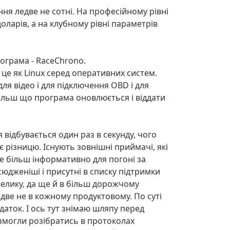
ня ледве не сотні. На професійному рівні
оларів, а на клубному рівні параметрів
рограма - RaceChrono.
 це як Linux серед оперативних систем.
ля відео і для підключення OBD і для
більш що програма оновлюється і віддати
ідбувається один раз в секунду, чого
є різницю. Існують зовнішні приймачі, які
е більш інформативно для погоні за
юдженіші і присутні в списку підтримки
велику, да ще й в більш дорожчому
ледве не в кожному продуктовому. По суті
даток. І ось тут знімаю шляпу перед
змогли розібратись в протоколах