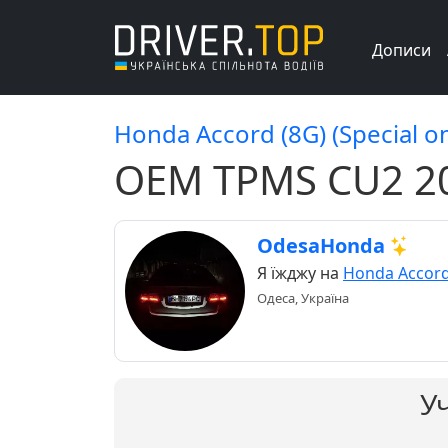
Дописи
Honda Accord (8G) (Special on
OEM TPMS CU2 20
OdesaHonda
Я їжджу на
Honda Accord
Одеса, Україна
У