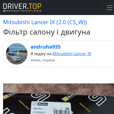
Mitsubishi Lancer IX (2.0 (CS_W))
Фільтр салону і двигуна
andruha935
Я їжджу на
Mitsubishi Lancer IX
Умань, Україна