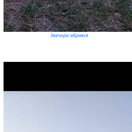
Звечора зібрався