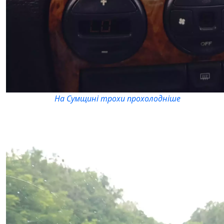
На Сумщині трохи прохолодніше