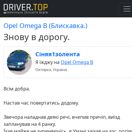
Opel Omega B (Блискавка.)
Знову в дорогу.
Сіняя1золента
Я їжджу на
Opel Omega B
Охтирка, Україна
Всім добра.
Настав час повертатись додому.
Звечора наладнав деякі речі, вчепив причіп, виїзд
запланував на 4 ранку.
Їхав майже не зупиняючісь, в Умані заїхав на азс, потім