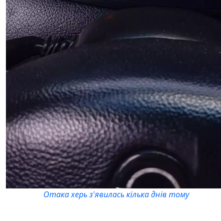
Отака херь з'явилась кілька днів тому