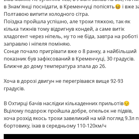
в Знам'янці поснідати, в Кременчуці попісять😆 і вже з
Полтавою випити холодного сітра.
Поїздка пройшла успішно, але трохи тяжкою, так-як
кілька тижнів тому відригнув кондей, а саме витік
хладогент через ніпель, ну то не біда, завтра на роботі
заправлю і ніпеля поміняю.
Сонце почало пригрівати вже о 8 ранку, а найбільший
показник був зафіксований в Кременчуці, 30 градусів.
Ближче до дому температура зпала до 26.
Хоча в дорозі двигун не перегрівався вище 92-93
градусів.
В Охтирці бачів наслідки кількаденних прильотів😔
Вцілому подорож пройшла добре, опельок не підвів,
хоча розхід якось трохи завеликий на мій погляд 9.3л 
бортовику, їхав в середньому 110-120км/ч