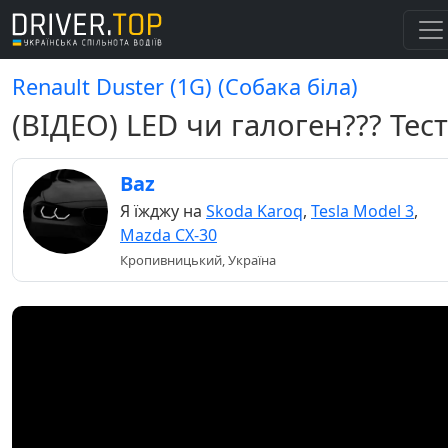
Renault Duster (1G) (Собака біла)
(ВІДЕО) LED чи галоген??? Тест
Baz
Я їжджу на
Skoda Karoq
,
Tesla Model 3
,
Mazda CX-30
Кропивницький, Україна