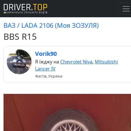
ВАЗ / LADA 2106 (Моя ЗОЗУЛЯ)
BBS R15
Vorik90
Я їжджу на
Chevrolet Niva
,
Mitsubishi
Lancer IV
Фастів, Україна