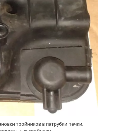
ановки тройников в патрубки печки.
новодельные тройники.