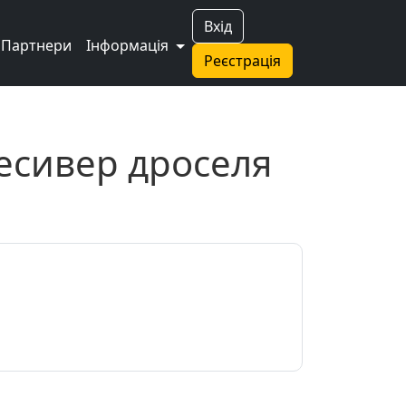
Вхід
Партнери
Інформація
Реєстрація
есивер дроселя