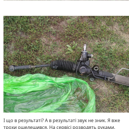
І що в результаті? А в результаті звук не зник. Я вже
трохи ошелешився. На сервісі розводять руками.