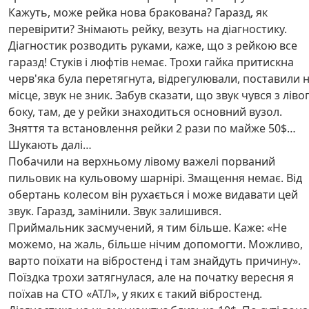
Кажуть, може рейка нова бракована? Гаразд, як
перевірити? Знімають рейку, везуть на діагностику.
Діагностик розводить руками, каже, що з рейкою все
гаразд! Стуків і люфтів немає. Трохи гайка притискна
черв'яка була перетягнута, відрегулювали, поставили 
місце, звук не зник. Забув сказати, що звук чувся з ліво
боку, там, де у рейки знаходиться основний вузол.
Зняття та встановлення рейки 2 рази по майже 50$…
Шукають далі…
Побачили на верхньому лівому важелі порваний
пильовик на кульовому шарнірі. Змащення немає. Від
обертань колесом він рухається і може видавати цей
звук. Гаразд, замінили. Звук залишився.
Приймальник засмучений, я тим більше. Каже: «Не
можемо, на жаль, більше нічим допомогти. Можливо,
варто поїхати на вібростенд і там знайдуть причину».
Поїздка трохи затягнулася, але на початку вересня я
поїхав на СТО «АТЛ», у яких є такий вібростенд.