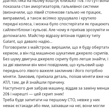
Діагностика на ньому коштує близько 10$. По суті вона
показала стан амортизаторів, гальмівної системи
(визначили, що лівий стоянкове гальмо не працює,
виправили), а також всіляко зрушувало і крутило
передні колеса, і можна було спостерігати як працюют
сайлентблоки і кульові. Але чому я приїхав зрозуміти н
допомагало. Майстер відразу впізнав підвіску типу
Galant, що давало надію…
Поговорили з майстром, вирішили, що я буду обертат
кермом, а він під машиною шукатиме джерело скрипів.
Без шуму двигуна джерело скрипу було легше знайти, і
за дві хвилини він мені повідомив, що кульовий шар
переднього лівого важеля заклинив і його потрібно
міняти. Замовив, приїхала деталь, поїхав міняти вже на
АТЛ, там, де й знайшли причину.
Наступного дня забрав машину, віддав за заміну менш
20$ і нарешті — цей скрип зник!
Треба буде запитати на першому СТО, невже у них
немає естакади або ями, заїхавши на неї, вони могли