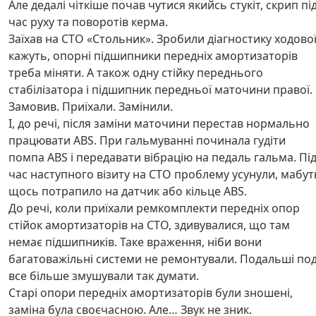
Але дедалі чіткіше почав чутися якийсь стукіт, скрип пі
час руху та поворотів керма.
Заїхав на СТО «Стольник». Зробили діагностику ходової
кажуть, опорні підшипники передніх амортизаторів
треба міняти. А також одну стійку переднього
стабілізатора і підшипник передньої маточини правої.
Замовив. Приїхали. Замінили.
І, до речі, після заміни маточини перестав нормально
працювати ABS. При гальмуванні починала гудіти
помпа ABS і передавати вібрацію на педаль гальма. Пі
час наступного візиту на СТО проблему усунули, мабут
щось потрапило на датчик або кільце ABS.
До речі, коли приїхали ремкомплекти передніх опор
стійок амортизаторів на СТО, здивувалися, що там
немає підшипників. Таке враження, ніби вони
багатоважільні системи не ремонтували. Подальші под
все більше змушували так думати.
Старі опори передніх амортизаторів були зношені,
заміна була своєчасною. Але… Звук не зник.