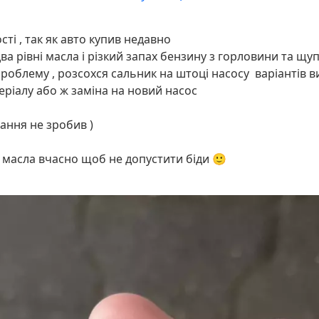
ті , так як авто купив недавно
ва рівні масла і різкий запах бензину з горловини та щу
роблему , розсохся сальник на штоці насосу варіантів 
еріалу або ж заміна на новий насос
ання не зробив )
ь масла вчасно щоб не допустити біди 🙂