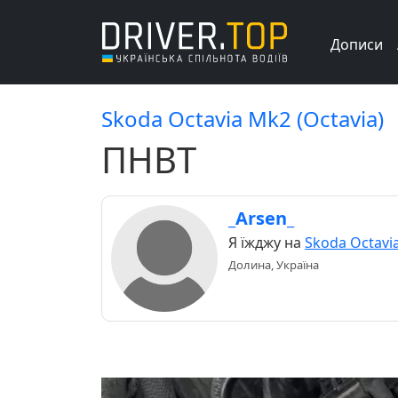
Дописи
Skoda Octavia Mk2 (Octavia)
ПНВТ
_Arsen_
Я їжджу на
Skoda Octavi
Долина, Україна