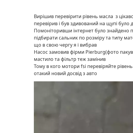
Вирішив перевірити рівень масла з цікавос
перевірив і був здивований на щупі було д
Помоніторивши інтернет було знайдено п
підбирати сальник по розміру та типу мат
що в свою чергу я і вибрав
Насос замовив фірми Pierburg(фото пакув
мастило та фільтр теж замінив
Тому в кого мотори fsi перевіряйте рівен
отакий новий досвід з авто