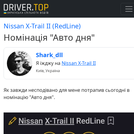
Nissan X-Trail II (RedLine)
Номінація "Авто дня"
Shark_dll
Я їжджу на
Nissan X-Trail II
Київ, Україна
Як завжди несподівано для мене потрапив сьогодні в
номінацію "Авто дня".