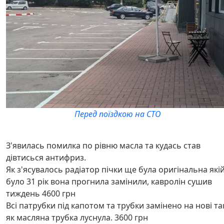
Перед поїздкою на СТО
З'явилась помилка по рівню масла та кудась став
дівтисься антифриз.
Як з'ясувалось радіатор пічки ще була оригінальна які
було 31 рік вона прогнила замінили, кавролін сушив
тиждень 4600 грн
Всі патрубки під капотом та трубки замінено на нові та
як масляна трубка луснула. 3600 грн