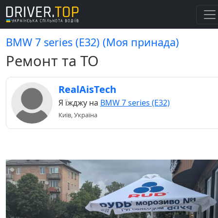
BMW 7 series (E32) (Моя принада)
Ремонт та ТО
RealAisTech
Я їжджу на
BMW 7 series (E32)
Київ, Україна