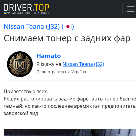
Nissan Teana (J32) (🇯🇵)
Снимаем тонер с задних фар
Hamato
Я їжджу на
Nissan Teana (J32)
Першотравенськ, Україна
Приветствую всех.
Решил растонировать задние фары, хоть тонер был не
темный, но как-то последнее время стал предпочитать
заводской вид