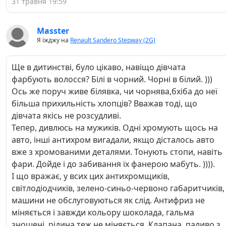
31 травня 19:59
Masster
Я їжджу на
Renault Sandero Stepway (2G)
Ще в дитинстві, було цікаво, навіщо дівчата
фарбують волосся? Білі в чорний. Чорні в білий. )))
Ось же поруч живе білявка, чи чорнява,бхіба до неї
більша прихильність хлопців? Вважав тоді, що
дівчата якісь не розсудливі.
Тепер, дивлюсь на мужиків. Одні хромують щось на
авто, інші антихром вигадали, якщо дісталось авто
вже з хромованими деталями. Тонують стопи, навіть
фари. Дойде і до забивання їх фанерою мабуть. )))).
І що вражає, у всих цих антихромщиків,
світлодіодчиків, зелено-синьо-червоно габаритчиків,
машини не обслуговуються як слід. Антифриз не
міняється і завжди кольору шоколада, гальма
зношені, рідина теж не міняється. Клапана, паливо з