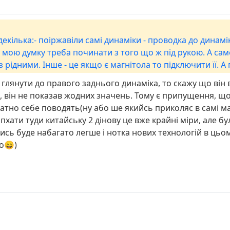
кілька:- поіржавіли самі динаміки - проводка до динамік
мою думку треба починати з того що ж під рукою. А саме
 з рідними. Інше - це якщо є магнітола то підключити її. 
 пиши.
глянути до правого заднього динаміка, то скажу що він 
, він не показав жодних значень. Тому є припущення, що 
атно себе поводять(ну або ше якийсь приколяс в самі маг
 пхати туди китайську 2 дінову це вже крайні міри, але 
атись буде набагато легше і нотка нових технологій в ц
о😄)