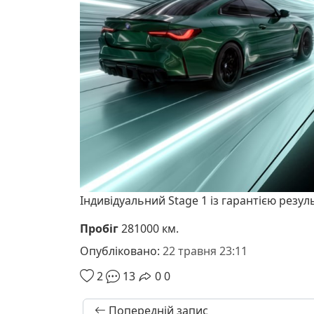
Індивідуальний Stage 1 із гарантією резул
Пробіг
281000 км.
Опубліковано:
22 травня 23:11
2
13
0
0
Попередній запис