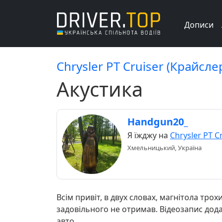
Дописи
Chrysler PT Cruiser (Крайсле
Акустика
Handgun20_
Я їжджу на
Chrysler PT C
Хмельницький, Україна
Всім привіт, в двух словах, магнітола тр
задовільного не отримав. Відеозапис дода
авто.