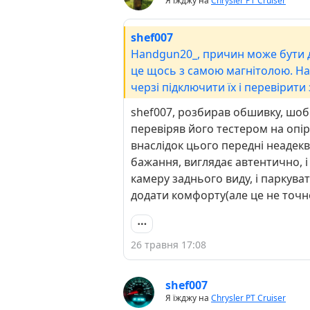
Я їжджу на
Chrysler PT Cruiser
shef007
Handgun20_, причин може бути де
це щось з самою магнітолою. На 
черзі підключити їх і перевірити
проводці. Якщо є питання ще то
shef007, розбирав обшивку, шоб 
перевіряв його тестером на опір
внаслідок цього передні неадекв
бажання, виглядає автентично, і
камеру заднього виду, і паркув
додати комфорту(але це не точн
26 травня 17:08
shef007
Я їжджу на
Chrysler PT Cruiser