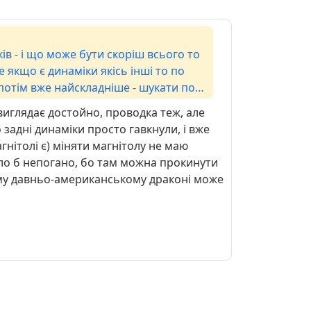
ів - і що може бути скоріш всього то
 якщо є динаміки якісь інші то по
А потім вже найскладніше - шукати по
виглядає достойно, проводка теж, але
задні динаміки просто гавкнули, і вже
нітолі є) міняти магнітолу не маю
було б непогано, бо там можна прокинути
ьому давньо-американському драконі може