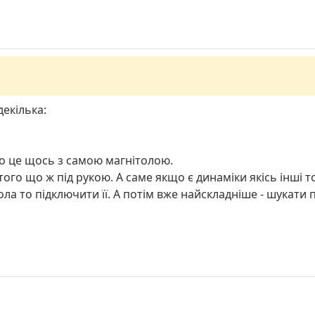
екілька:
то це щось з самою магнітолою.
го що ж під рукою. А саме якщо є динаміки якісь інші то 
ола то підключити її. А потім вже найскладніше - шукати 