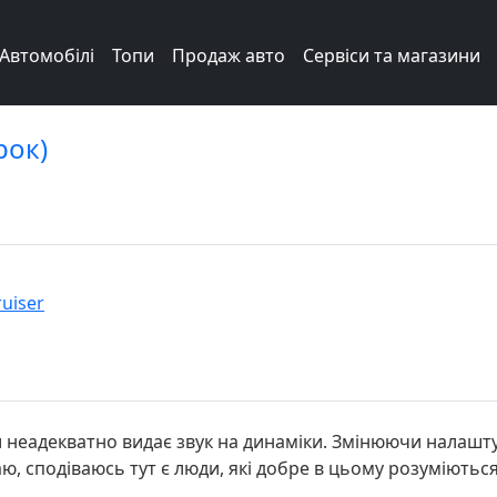
Автомобілі
Топи
Продаж авто
Сервіси та магазини
рок)
ruiser
охи неадекватно видає звук на динаміки. Змінюючи налашт
ю, сподіваюсь тут є люди, які добре в цьому розуміються