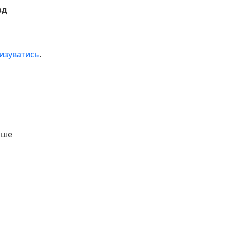
зд
изуватись
.
іше