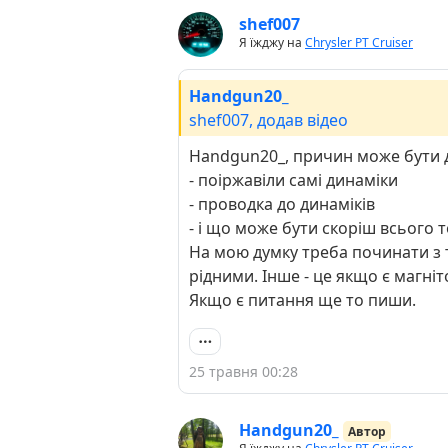
shef007
Я їжджу на
Chrysler PT Cruiser
Handgun20_
shef007, додав відео
Handgun20_, причин може бути д
- поіржавіли самі динаміки
- проводка до динаміків
- і що може бути скоріш всього 
На мою думку треба починати з то
рідними. Інше - це якщо є магніт
Якщо є питання ще то пиши.
25 травня 00:28
Handgun20_
Автор